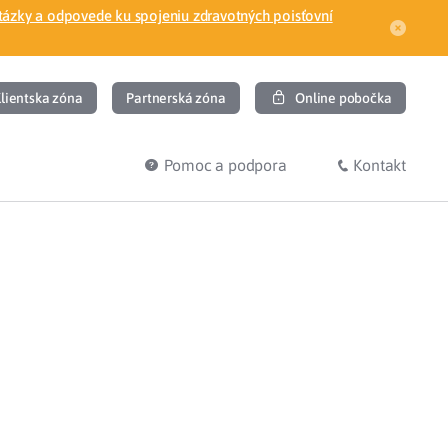
tázky a odpovede ku spojeniu zdravotných poisťovní
lientska zóna
Partnerská zóna
Online pobočka
Pomoc a podpora
Kontakt
DIŤ
HĽADÁM
ec
Overenie poistného vzťahu
Prihláška do zdravotnej poisťovne
osť
Zoznam dlžníkov
uvného lekára
Žiadosti a tlačivá