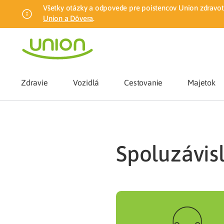
Všetky otázky a odpovede pre poistencov Union zdravotn
Union a Dôvera
.
Zdravie
Vozidlá
Cestovanie
Majetok
Benefity
spoluzávis
Zmena zdrav
Union mobiln
Poistenie n