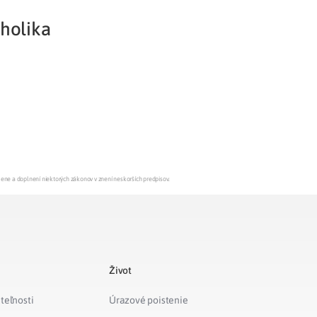
oholika
Potvrdenie o neevidovaní
pohľadávky
mene a doplnení niektorých zákonov v znení neskorších predpisov.
Život
teľnosti
Úrazové poistenie