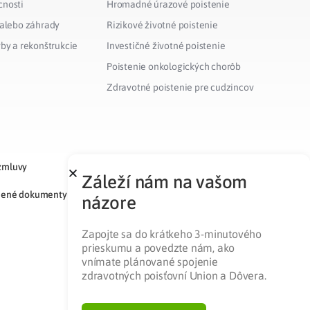
cnosti
Hromadné úrazové poistenie
 alebo záhrady
Rizikové životné poistenie
vby a rekonštrukcie
Investičné životné poistenie
Poistenie onkologických chorôb
Zdravotné poistenie pre cudzincov
zmluvy
Záleží nám na vašom
nené dokumenty
názore
Zapojte sa do krátkeho 3-minutového
prieskumu a povedzte nám, ako
vnímate plánované spojenie
zdravotných poisťovní Union a Dôvera.