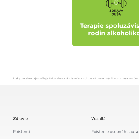
Zdravotné po
Prečo Union
Poskytovateľom tejto služby je Union zdravotná poisťovňa, a. s., ktorá vykonáva svoju činnosť v rozsahu urč
Zdravie
Vozidlá
Poistenci
Poistenie osobného auta