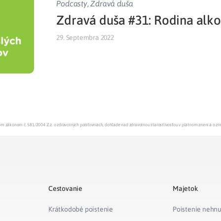
Podcasty
,
Zdravá duša
Zdravá duša #31: Rodina alk
Liečba v zahraničí
istenie pre cudzincov
29. Septembra 2022
enom zákonom č. 581/2004 Z.z. o zdravotných poisťovniach, dohľade nad zdravotnou starostlivosťou v platnom znení a o z
Cestovanie
Majetok
Krátkodobé poistenie
Poistenie nehnu