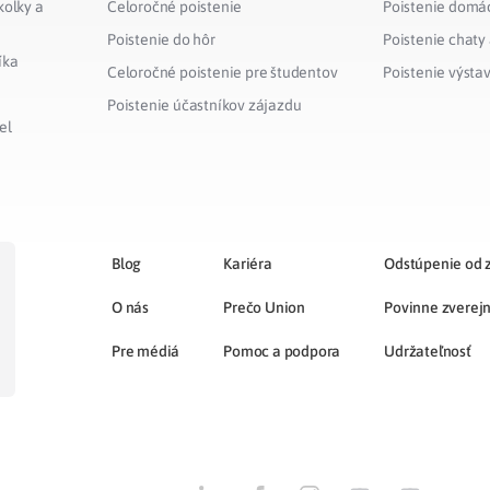
kolky a
Celoročné poistenie
Poistenie domá
Poistenie do hôr
Poistenie chaty
íka
Celoročné poistenie pre študentov
Poistenie výsta
Poistenie účastníkov zájazdu
el
Blog
Kariéra
Odstúpenie od 
O nás
Prečo Union
Povinne zverej
Pre médiá
Pomoc a podpora
Udržateľnosť