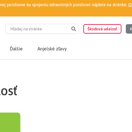
ej poisťovne ku spojeniu zdravotných poisťovní nájdete na stránke:
O
Škodová udalosť
K
Ďalšie
Anjelské zľavy
POTREBUJEM PORA
losť
Som nový poisten
otnej poisťovne
Vyhľadať lekára
á aplikácia
Kúpeľná starostliv
ovorodenca v pohodlí domova
Ošetrenie u nezml