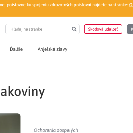
ej poisťovne ku spojeniu zdravotných poisťovní nájdete na stránke:
O
Škodová udalosť
K
Ďalšie
Anjelské zľavy
POTREBUJEM PORA
rakoviny
Som nový poisten
otnej poisťovne
Vyhľadať lekára
á aplikácia
Kúpeľná starostliv
ovorodenca v pohodlí domova
Ošetrenie u nezml
Ochorenia dospelých