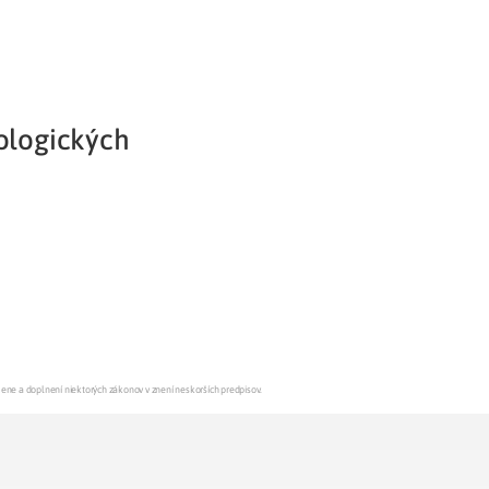
kologických
mene a doplnení niektorých zákonov v znení neskorších predpisov.