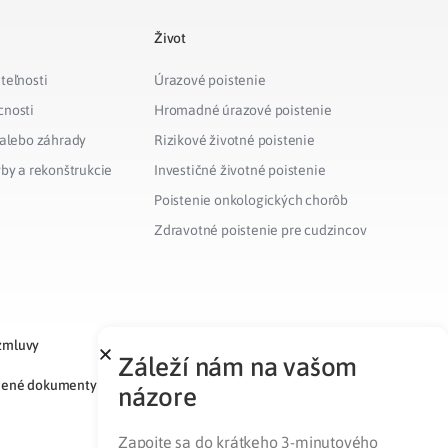
Život
teľnosti
Úrazové poistenie
cnosti
Hromadné úrazové poistenie
 alebo záhrady
Rizikové životné poistenie
vby a rekonštrukcie
Investičné životné poistenie
Poistenie onkologických chorôb
Zdravotné poistenie pre cudzincov
zmluvy
Záleží nám na vašom
nené dokumenty
názore
Zapojte sa do krátkeho 3-minutového