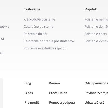
Cestovanie
Majetok
Krátkodobé poistenie
Poistenie nehnu
kolky a
Celoročné poistenie
Poistenie domá
Poistenie do hôr
Poistenie chaty
íka
Celoročné poistenie pre študentov
Poistenie výsta
Poistenie účastníkov zájazdu
el
Blog
Kariéra
Odstúpenie od 
O nás
Prečo Union
Povinne zverej
Pre médiá
Pomoc a podpora
Udržateľnosť