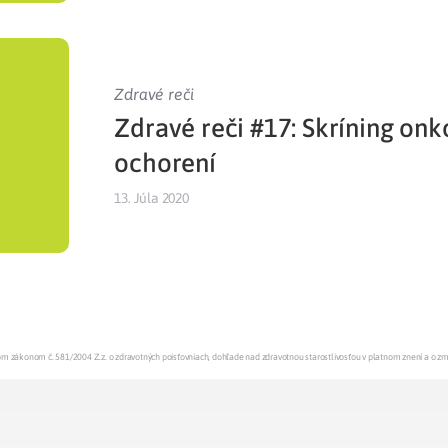
Zdravé reči
Zdravé reči #17: Skríning on
ochorení
13. Júla 2020
enom zákonom č. 581/2004 Z.z. o zdravotných poisťovniach, dohľade nad zdravotnou starostlivosťou v platnom znení a o z