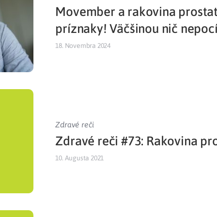
Movember a rakovina prostat
Liečba v zahraničí
istenie pre cudzincov
príznaky! Väčšinou nič nepocí
18. Novembra 2024
Zdravé reči
Zdravé reči #73: Rakovina pr
10. Augusta 2021