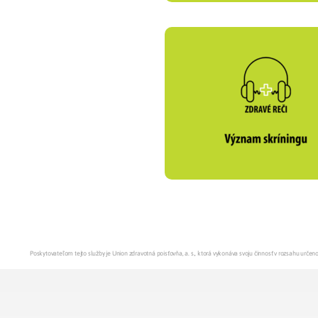
Poskytovateľom tejto služby je Union zdravotná poisťovňa, a. s., ktorá vykonáva svoju činnosť v rozsahu urč