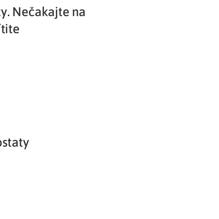
y. Nečakajte na
Potvrdenie o neevidovaní
tite
pohľadávky
ostaty