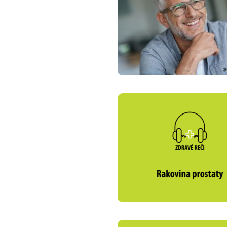
Zdravotné po
Prečo Union