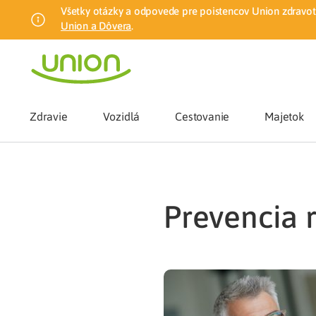
Všetky otázky a odpovede pre poistencov Union zdravotn
Union a Dôvera
.
Zdravie
Vozidlá
Cestovanie
Majetok
Benefity
prevencia 
Zmena zdrav
Union mobiln
Poistenie n