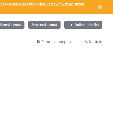
tázky a odpovede ku spojeniu zdravotných poisťovní
lientska zóna
Partnerská zóna
Online pobočka
Pomoc a podpora
Kontakt
DIŤ
HĽADÁM
ec
Overenie poistného vzťahu
Prihláška do zdravotnej poisťovne
osť
Zoznam dlžníkov
uvného lekára
Žiadosti a tlačivá