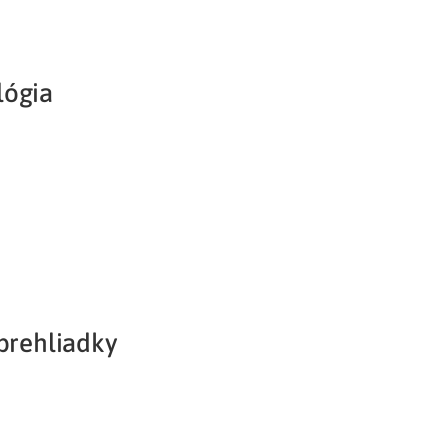
lógia
 prehliadky