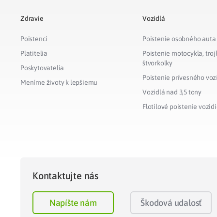
Zdravie
Vozidlá
Poistenci
Poistenie osobného auta
Platitelia
Poistenie motocykla, troj
štvorkolky
Poskytovatelia
Poistenie prívesného voz
Meníme životy k lepšiemu
Vozidlá nad 3,5 tony
Flotilové poistenie vozidi
Kontaktujte nás
Napíšte nám
Škodová udalosť