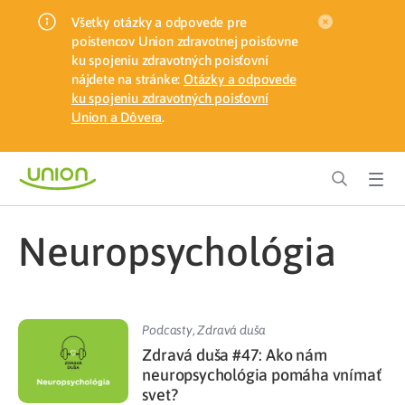
Všetky otázky a odpovede pre
poistencov Union zdravotnej poisťovne
ku spojeniu zdravotných poisťovní
nájdete na stránke:
Otázky a odpovede
ku spojeniu zdravotných poisťovní
Union a Dôvera
.
neuropsychológia
Podcasty
,
Zdravá duša
Zdravá duša #47: Ako nám
neuropsychológia pomáha vnímať
svet?