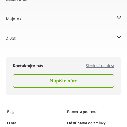
Majetok​
Život​
Kontaktujte nás
Škodová udalosť
Napíšte nám
Blog
Pomoc a podpora
O nás
Odstúpenie od zmluvy