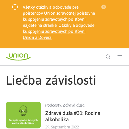
Všetky otázky a odpovede pre
poistencov Union zdravotnej poisťovne
ku spojeniu zdravotných poisťovní
nájdete na stránke:
Otázky a odpovede
ku spojeniu zdravotných poisťovní
Union a Dôvera
.
liečba závislosti
Podcasty
,
Zdravá duša
Zdravá duša #31: Rodina
alkoholika
29. Septembra 2022