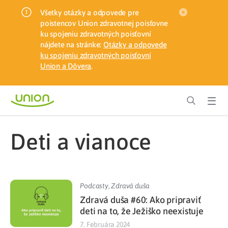
Všetky otázky a odpovede pre
poistencov Union zdravotnej poisťovne
ku spojeniu zdravotných poisťovní
nájdete na stránke:
Otázky a odpovede
ku spojeniu zdravotných poisťovní
Union a Dôvera
.
deti a vianoce
Podcasty
,
Zdravá duša
Zdravá duša #60: Ako pripraviť
deti na to, že Ježiško neexistuje
7. Februára 2024