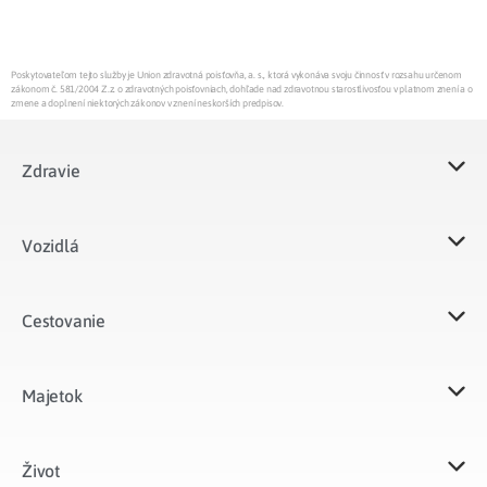
Poskytovateľom tejto služby je Union zdravotná poisťovňa, a. s., ktorá vykonáva svoju činnosť v rozsahu určenom
zákonom č. 581/2004 Z.z. o zdravotných poisťovniach, dohľade nad zdravotnou starostlivosťou v platnom znení a o
zmene a doplnení niektorých zákonov v znení neskorších predpisov.
Zdravie
Vozidlá​
Cestovanie
Majetok​
Život​