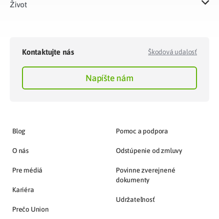
Život​
Kontaktujte nás
Škodová udalosť
Napíšte nám
Blog
Pomoc a podpora
O nás
Odstúpenie od zmluvy
Pre médiá
Povinne zverejnené
dokumenty
Kariéra
Udržateľnosť
Prečo Union