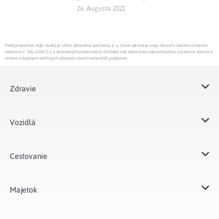
26. Augusta 2021
Poskytovateľom tejto služby je Union zdravotná poisťovňa, a. s., ktorá vykonáva svoju činnosť v rozsahu určenom
zákonom č. 581/2004 Z.z. o zdravotných poisťovniach, dohľade nad zdravotnou starostlivosťou v platnom znení a o
zmene a doplnení niektorých zákonov v znení neskorších predpisov.
Zdravie
Vozidlá​
Cestovanie
Majetok​