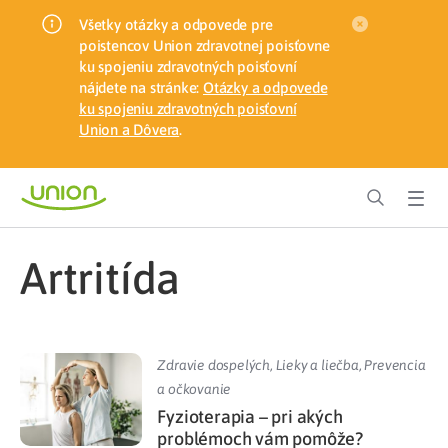
Všetky otázky a odpovede pre
poistencov Union zdravotnej poisťovne
ku spojeniu zdravotných poisťovní
nájdete na stránke:
Otázky a odpovede
ku spojeniu zdravotných poisťovní
Union a Dôvera
.
artritída
Zdravie dospelých
,
Lieky a liečba
,
Prevencia
a očkovanie
Fyzioterapia – pri akých
problémoch vám pomôže?