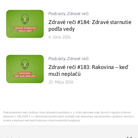
Podcasty
,
Zdravé reči
Zdravé reči #184: Zdravé starnutie
podľa vedy
4. Júna 2026
Podcasty
,
Zdravé reči
Zdravé reči #183: Rakovina – keď
muži neplačú
20. Mája 2026
Poskytovateľom tejto služby je Union zdravotná poisťovňa, a. s., ktorá vykonáva svoju činnosť v rozsahu určenom
zákonom č. 581/2004 Z.z. o zdravotných poisťovniach, dohľade nad zdravotnou starostlivosťou v platnom znení a o
zmene a doplnení niektorých zákonov v znení neskorších predpisov.