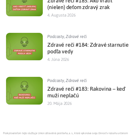
Zdravé reči #185: Ako vrátiť
(nielen) deťom zdravý zrak
4. Augusta 2026
Podcasty
,
Zdravé reči
Zdravé reči #184: Zdravé starnutie
podľa vedy
4. Júna 2026
Podcasty
,
Zdravé reči
Zdravé reči #183: Rakovina – keď
muži neplačú
20. Mája 2026
Poskytovateľom tejto služby je Union zdravotná poisťovňa, a. s., ktorá vykonáva svoju činnosť v rozsahu určenom