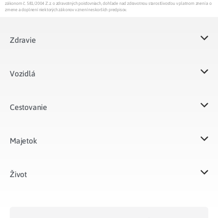
zákonom č. 581/2004 Z.z. o zdravotných poisťovniach, dohľade nad zdravotnou starostlivosťou v platnom znení a o
zmene a doplnení niektorých zákonov v znení neskorších predpisov.
Zdravie
Vozidlá​
Cestovanie
Majetok​
Život​