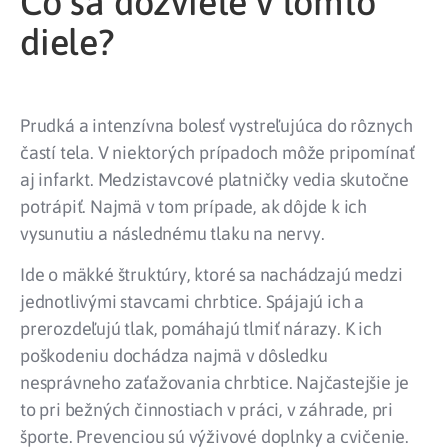
Čo sa dozviete v tomto
diele?
Prudká a intenzívna bolesť vystreľujúca do rôznych
častí tela. V niektorých prípadoch môže pripomínať
aj infarkt. Medzistavcové platničky vedia skutočne
potrápiť. Najmä v tom prípade, ak dôjde k ich
vysunutiu a následnému tlaku na nervy.
Ide o mäkké štruktúry, ktoré sa nachádzajú medzi
jednotlivými stavcami chrbtice. Spájajú ich a
prerozdeľujú tlak, pomáhajú tlmiť nárazy. K ich
poškodeniu dochádza najmä v dôsledku
nesprávneho zaťažovania chrbtice. Najčastejšie je
to pri bežných činnostiach v práci, v záhrade, pri
športe. Prevenciou sú výživové doplnky a cvičenie.