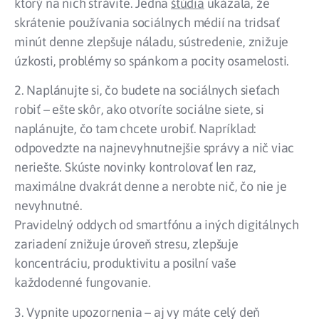
ktorý na nich strávite. Jedna
štúdia
ukázala, že
skrátenie používania sociálnych médií na tridsať
minút denne zlepšuje náladu, sústredenie, znižuje
úzkosti, problémy so spánkom a pocity osamelosti.
2. Naplánujte si, čo budete na sociálnych sieťach
robiť – ešte skôr, ako otvoríte sociálne siete, si
naplánujte, čo tam chcete urobiť. Napríklad:
odpovedzte na najnevyhnutnejšie správy a nič viac
neriešte. Skúste novinky kontrolovať len raz,
maximálne dvakrát denne a nerobte nič, čo nie je
nevyhnutné.
Pravidelný oddych od smartfónu a iných digitálnych
zariadení znižuje úroveň stresu, zlepšuje
koncentráciu, produktivitu a posilní vaše
každodenné fungovanie.
3. Vypnite upozornenia – aj vy máte celý deň