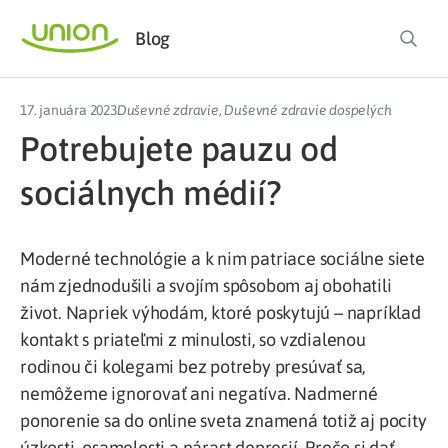
Blog
17. januára 2023
Duševné zdravie
,
Duševné zdravie dospelých
Potrebujete pauzu od
sociálnych médií?
Moderné technológie a k nim patriace sociálne siete
nám zjednodušili a svojím spôsobom aj obohatili
život. Napriek výhodám, ktoré poskytujú – napríklad
kontakt s priateľmi z minulosti, so vzdialenou
rodinou či kolegami bez potreby presúvať sa,
nemôžeme ignorovať ani negatíva. Nadmerné
ponorenie sa do online sveta znamená totiž aj pocity
úzkosti, osamelosti a nárast depresií. Prečo si dať