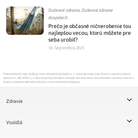
Duševné zdravie
,
Duševné zdravie
dospelých
Prečo je občasné ničnerobenie tou
najlepšou vecou, ktorú môžete pre
seba urobiť?
30. Septembra 2025
Poskytovateľom tejto služby je Union zdravotná poisťovňa, a. s., ktorá vykonáva svoju činnosť v rozsahu určenom
zákonom č. 581/2004 Z.z. o zdravotných poisťovniach, dohľade nad zdravotnou starostlivosťou v platnom znení a o
zmene a doplnení niektorých zákonov v znení neskorších predpisov.
Zdravie
Vozidlá​