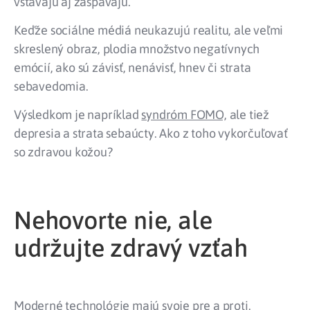
vstávajú aj zaspávajú.
Keďže sociálne médiá neukazujú realitu, ale veľmi
skreslený obraz, plodia množstvo negatívnych
emócií, ako sú závisť, nenávisť, hnev či strata
sebavedomia.
Výsledkom je napríklad
syndróm FOMO,
ale tiež
depresia a strata sebaúcty. Ako z toho vykorčuľovať
so zdravou kožou?
Nehovorte nie, ale
udržujte zdravý vzťah
Moderné technológie majú svoje pre a proti.