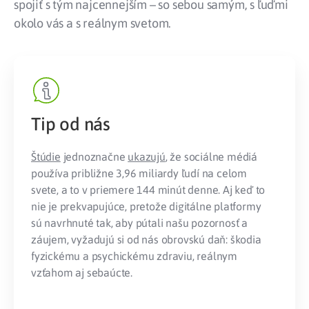
spojiť s tým najcennejším – so sebou samým, s ľuďmi
okolo vás a s reálnym svetom.
Tip od nás
Štúdie
jednoznačne
ukazujú
, že sociálne médiá
používa približne 3,96 miliardy ľudí na celom
svete, a to v priemere 144 minút denne. Aj keď to
nie je prekvapujúce, pretože digitálne platformy
sú navrhnuté tak, aby pútali našu pozornosť a
záujem, vyžadujú si od nás obrovskú daň: škodia
fyzickému a psychickému zdraviu, reálnym
vzťahom aj sebaúcte.