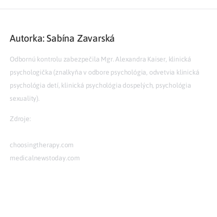
Autorka: Sabína Zavarská
Odbornú kontrolu zabezpečila Mgr. Alexandra Kaiser, klinická
psychologička (znalkyňa v odbore psychológia, odvetvia klinická
psychológia detí, klinická psychológia dospelých, psychológia
sexuality).
Zdroje:
choosingtherapy.com
medicalnewstoday.com