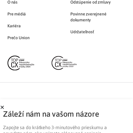
O nás
Odstúpenie od zmluvy
Pre médiá
Povinne zverejnené
dokumenty
Kariéra
Udržateľnosť
Prečo Union
Partnerská zóna
Ochrana osobných údajov
Záleží nám na vašom názore
Pre médiá
Cookies
Legislatíva
Zapojte sa do krátkeho 3-minutového prieskumu a