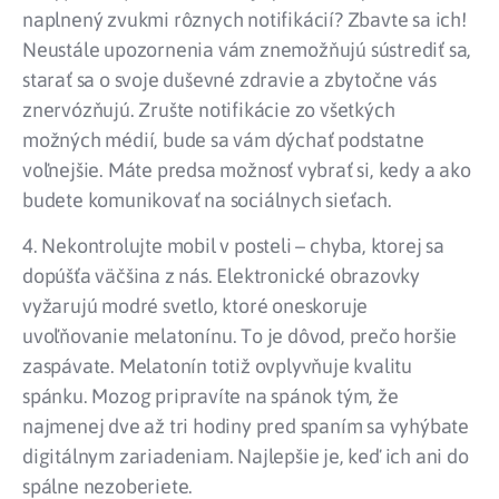
naplnený zvukmi rôznych notifikácií? Zbavte sa ich!
Neustále upozornenia vám znemožňujú sústrediť sa,
starať sa o svoje duševné zdravie a zbytočne vás
znervózňujú. Zrušte notifikácie zo všetkých
možných médií, bude sa vám dýchať podstatne
voľnejšie. Máte predsa možnosť vybrať si, kedy a ako
budete komunikovať na sociálnych sieťach.
4. Nekontrolujte mobil v posteli – chyba, ktorej sa
dopúšťa väčšina z nás. Elektronické obrazovky
vyžarujú modré svetlo, ktoré oneskoruje
uvoľňovanie melatonínu. To je dôvod, prečo horšie
zaspávate. Melatonín totiž ovplyvňuje kvalitu
spánku. Mozog pripravíte na spánok tým, že
najmenej dve až tri hodiny pred spaním sa vyhýbate
digitálnym zariadeniam. Najlepšie je, keď ich ani do
spálne nezoberiete.