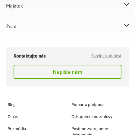
Majetok​
Život​
Kontaktujte nás
Škodová udalosť
Napíšte nám
Blog
Pomoc a podpora
O nás
Odstúpenie od zmluvy
Pre médiá
Povinne zverejnené
dokumenty