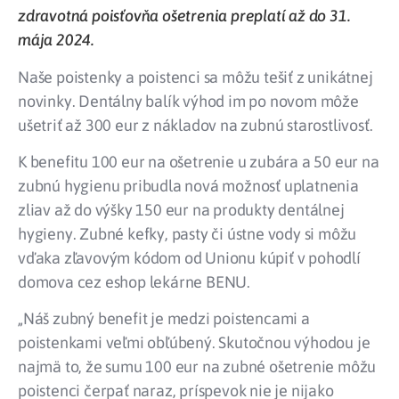
zdravotná poisťovňa ošetrenia preplatí až do 31.
mája 2024.
Naše poistenky a poistenci sa môžu tešiť z unikátnej
novinky. Dentálny balík výhod im po novom môže
ušetriť až 300 eur z nákladov na zubnú starostlivosť.
K benefitu 100 eur na ošetrenie u zubára a 50 eur na
zubnú hygienu pribudla nová možnosť uplatnenia
zliav až do výšky 150 eur na produkty dentálnej
hygieny. Zubné kefky, pasty či ústne vody si môžu
vďaka zľavovým kódom od Unionu kúpiť v pohodlí
domova cez eshop lekárne BENU.
„Náš zubný benefit je medzi poistencami a
poistenkami veľmi obľúbený. Skutočnou výhodou je
najmä to, že sumu 100 eur na zubné ošetrenie môžu
poistenci čerpať naraz, príspevok nie je nijako