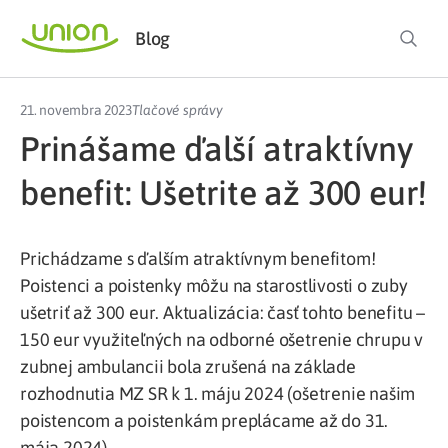
Blog
21. novembra 2023
Tlačové správy
Prinášame ďalší atraktívny
benefit: Ušetrite až 300 eur!
Prichádzame s ďalším atraktívnym benefitom!
Poistenci a poistenky môžu na starostlivosti o zuby
ušetriť až 300 eur. Aktualizácia: časť tohto benefitu –
150 eur využiteľných na odborné ošetrenie chrupu v
zubnej ambulancii bola zrušená na základe
rozhodnutia MZ SR k 1. máju 2024 (ošetrenie našim
poistencom a poistenkám preplácame až do 31.
mája 2024).