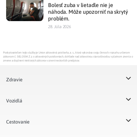
Bolesť zuba v lietadle nie je
náhoda. Môže upozorniť na skrytý
problém.
28. Júla 2026
Poskytovateľom tejto služby je Union zdravotná poisťovňa, a. s., ktorá vykonáva svoju činnosť v rozsahu určenom
zákonom č. 581/2004 Z.z. o zdravotných poisťovniach, dohľade nad zdravotnou starostlivosťou v platnom znení a o
zmene a doplnení niektorých zákonov v znení neskorších predpisov.
Zdravie
Vozidlá​
Cestovanie