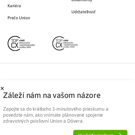
Kariéra
Udržateľnosť
Prečo Union
Partnerská zóna
Ochrana osobných údajov
Záleží nám na vašom názore
Pre médiá
Cookies
Legislatíva
Zapojte sa do krátkeho 3-minutového prieskumu a
povedzte nám, ako vnímate plánované spojenie
zdravotných poisťovní Union a Dôvera.