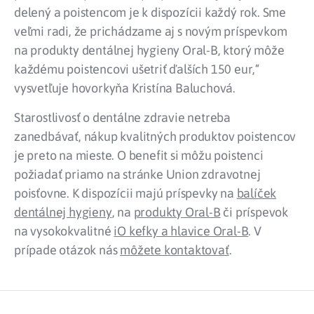
delený a poistencom je k dispozícii každý rok. Sme
veľmi radi, že prichádzame aj s novým príspevkom
na produkty dentálnej hygieny Oral-B, ktorý môže
každému poistencovi ušetriť ďalších 150 eur,“
vysvetľuje hovorkyňa Kristína Baluchová.
Starostlivosť o dentálne zdravie netreba
zanedbávať, nákup kvalitných produktov poistencov
je preto na mieste. O benefit si môžu poistenci
požiadať priamo na stránke Union zdravotnej
poisťovne. K dispozícii majú príspevky na
balíček
dentálnej hygieny
, na
produkty Oral-B
či príspevok
na vysokokvalitné
iO kefky a hlavice Oral-B
. V
prípade otázok nás
môžete kontaktovať
.