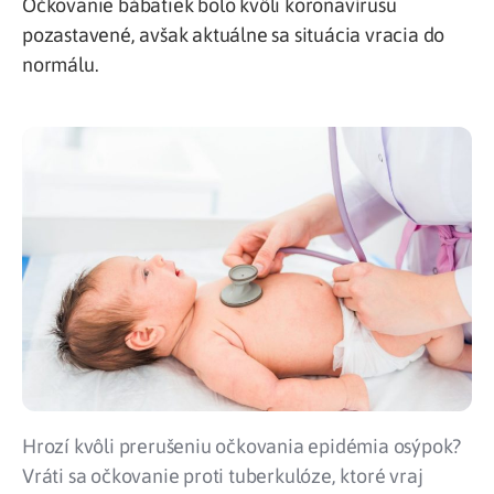
Očkovanie bábätiek bolo kvôli koronavírusu
pozastavené, avšak aktuálne sa situácia vracia do
normálu.
Hrozí kvôli prerušeniu očkovania epidémia osýpok?
Vráti sa očkovanie proti tuberkulóze, ktoré vraj