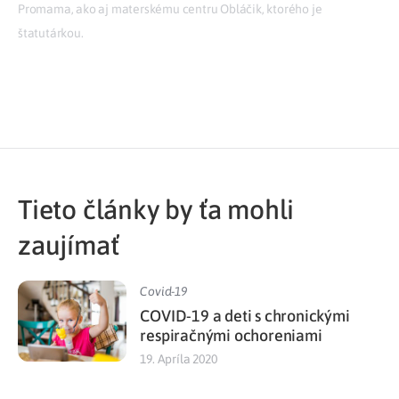
Promama, ako aj materskému centru Obláčik, ktorého je
štatutárkou.
Tieto články by ťa mohli
zaujímať
Covid-19
COVID-19 a deti s chronickými
respiračnými ochoreniami
19. Apríla 2020