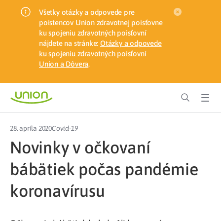
Všetky otázky a odpovede pre
poistencov Union zdravotnej poisťovne
ku spojeniu zdravotných poisťovní
nájdete na stránke:
Otázky a odpovede
ku spojeniu zdravotných poisťovní
Union a Dôvera
.
28. apríla 2020
Covid-19
Novinky v očkovaní
bábätiek počas pandémie
koronavírusu