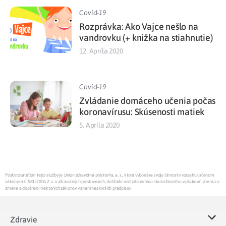
Covid-19
Rozprávka: Ako Vajce nešlo na
vandrovku (+ knižka na stiahnutie)
12. Apríla 2020
Covid-19
Zvládanie domáceho učenia počas
koronavírusu: Skúsenosti matiek
5. Apríla 2020
Poskytovateľom tejto služby je Union zdravotná poisťovňa, a. s., ktorá vykonáva svoju činnosť v rozsahu určenom
zákonom č. 581/2004 Z.z. o zdravotných poisťovniach, dohľade nad zdravotnou starostlivosťou v platnom znení a o
zmene a doplnení niektorých zákonov v znení neskorších predpisov.
Zdravie