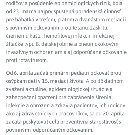
rodičov a posúdenie epidemiologických rizík,
bola
od 23. marca najprv spustená poradenská činnosť
pre bábätká v treťom, piatom a dvanástom mesiaci i
s povinným očkovaním
proti tetanu, záškrtu,
čiernemu kašľu, hemofilovej infekcii, infekčnej
žltačke typu B, detskej obrne a pneumokokovým
invazívnym ochoreniam a aj odporúčané očkovanie
proti rotavírusom.
Od 6. apríla začali primárni pediatri očkovať proti
osýpkam deti v 15. mesiaci
života. A po dôkladnom
zvážení aktuálnej epidemiologickej situácie a
zabezpečení opatrení pre zabránenie šírenia
infekcie a ohrozenia zdravia pacientov, ich rodičov
ako aj zdravotníckych pracovníkov, sa
od 20. apríla
začala poskytovať celá preventívna starostlivosť s
povinným i odporúčaným očkovaním.