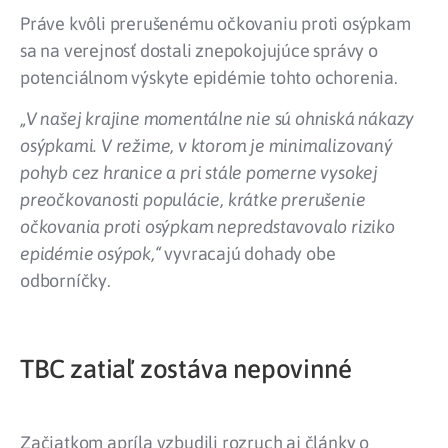
Práve kvôli prerušenému očkovaniu proti osýpkam
sa na verejnosť dostali znepokojujúce správy o
potenciálnom výskyte epidémie tohto ochorenia.
„V našej krajine momentálne nie sú ohniská nákazy
osýpkami. V režime, v ktorom je minimalizovaný
pohyb cez hranice a pri stále pomerne vysokej
preočkovanosti populácie, krátke prerušenie
očkovania proti osýpkam nepredstavovalo riziko
epidémie osýpok,“
vyvracajú dohady obe
odborníčky.
TBC zatiaľ zostáva nepovinné
Začiatkom apríla vzbudili rozruch aj články o