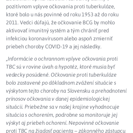
pozitívnom vplyve očkovania proti tuberkulóze,
ktoré bolo u nás povinné od roku 1953 až do roku
2011. Vedci dúfajú, že očkovanie BCG by mohlo
aktivovať imunitný systém a tým chrániť pred
infekciou koronavírusom alebo aspoň zmierniť
priebeh choroby COVID-19 a jej následky.
„Informácie o ochrannom vplyve očkovania proti
TBC sú v rovine úvah a hypotéz, ktoré musia byť
vedecky posúdené. Očkovanie proti tuberkulóze
bolo zastavené po dôkladnom zvážení situácie s
výskytom tejto choroby na Slovensku a prehodnotení
prínosov očkovania v danej epidemiologickej
situácii. Priebežne sa v našej krajine vyhodnocuje
situácia s ochorením, podrobne sa monitoruje jej
výskyt aj priebeh ochorení. Nepovinné očkovanie
proti TBC na žiadosť pacienta – zákonného zástupcu