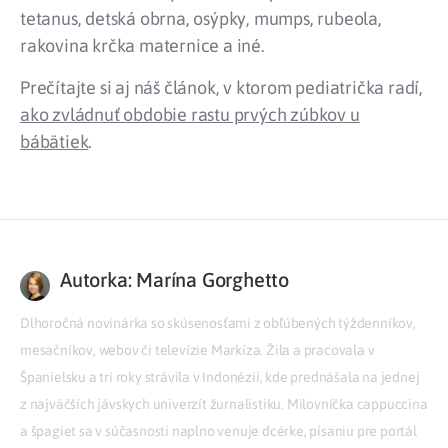
tetanus, detská obrna, osýpky, mumps, rubeola,
rakovina krčka maternice a iné.
Prečítajte si aj náš článok, v ktorom pediatrička radí,
ako zvládnuť obdobie rastu prvých zúbkov u
bábätiek
.
Autorka: Marína Gorghetto
Dlhoročná novinárka so skúsenosťami z obľúbených týždenníkov,
mesačníkov, webov či televízie Markíza. Žila a pracovala v
Španielsku a tri roky strávila v Indonézii, kde prednášala na jednej
z najväčších jávskych univerzít žurnalistiku. Milovníčka cappuccina
a špagiet sa v súčasnosti naplno venuje dcérke, písaniu pre portál