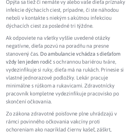
Opýta sa tiež či nemáte vy alebo vaše dieťa príznaky
infekcie dýchacích ciest, prípadne, či ste náhodou
neboli v kontakte s niekým s akútnou infekciou
dýchacích ciest za posledné tri týždne.
Ak odpoviete na všetky vyššie uvedené otázky
negatívne, dieťa pozvú na poradňu na presne
stanovený čas.
Do ambulancie vchádza s dieťaťom
vždy len jeden rodič
s ochrannou bariérou tváre,
vydezinfikuje si ruky, dieťa má na rukách. Prinesie si
vlastné jednorazové podložky. Lekár pracuje
minimálne s rúškom a rukavicami. Zdravotnícky
pracovník kompletne vydezinfikuje pracovisko po
skončení očkovania.
Zo zákona zdravotné poisťovne plne uhrádzajú v
rámci povinného očkovania vakcíny proti
ochoreniam ako napríklad čierny kašeľ, záškrt,