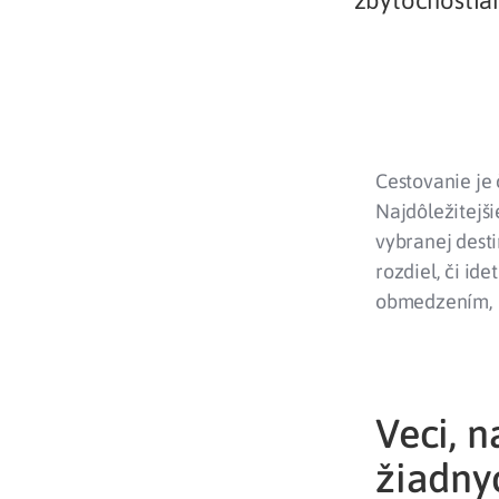
zbytočnostia
Cestovanie je 
Najdôležitejši
vybranej desti
rozdiel, či id
obmedzením, k
Veci, 
žiadny