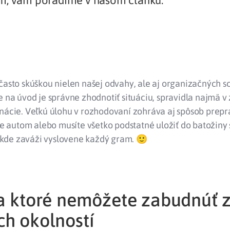
m, vám poradíme v našom článku.
často skúškou nielen našej odvahy, ale aj organizačných s
e na úvod je správne zhodnotiť situáciu, spravidla najmä v 
nácie. Veľkú úlohu v rozhodovaní zohráva aj spôsob prepra
ete autom alebo musíte všetko podstatné uložiť do batožin
de zaváži vyslovene každý gram. 🙂
na ktoré nemôžete zabudnúť 
ch okolností