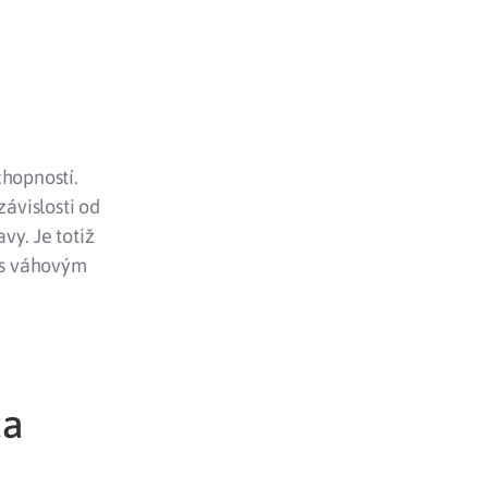
chopností.
závislosti od
vy. Je totiž
y s váhovým
za