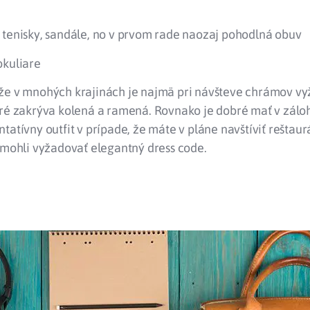
 tenisky, sandále, no v prvom rade naozaj pohodlná obuv
okuliare
že v mnohých krajinách je najmä pri návšteve chrámov v
oré zakrýva kolená a ramená. Rovnako je dobré mať v zálo
tatívny outfit v prípade, že máte v pláne navštíviť reštaur
 mohli vyžadovať elegantný dress code.