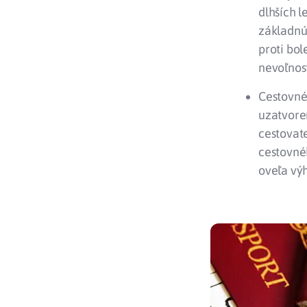
dlhších l
základnú
proti bol
nevoľnost
Cestovné
uzatvor
cestovat
cestovnéh
oveľa vý