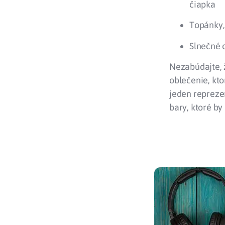
čiapka
Topánky,
Slnečné 
Nezabúdajte, 
oblečenie, kt
jeden reprezen
bary, ktoré by