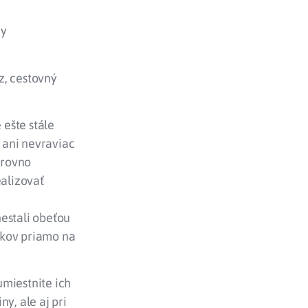
dy
z, cestovný
ešte stále
 ani nevraviac
 rovno
alizovať
estali obeťou
íkov priamo na
umiestnite ich
y, ale aj pri