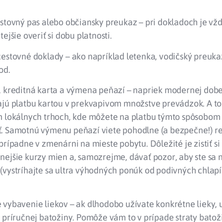
estovný pas alebo občiansky preukaz – pri dokladoch je vž
tejšie overiť si dobu platnosti.
cestovné doklady – ako napríklad letenka, vodičský preuka
od.
, kreditná karta a výmena peňazí – napriek modernej dobe 
ajú platbu kartou v prekvapivom množstve prevádzok. A to
h lokálnych trhoch, kde môžete na platbu týmto spôsobom
. Samotnú výmenu peňazí viete pohodlne (a bezpečne!) re
prípadne v zmenárni na mieste pobytu. Dôležité je zistiť si
ejšie kurzy mien a, samozrejme, dávať pozor, aby ste sa n
(vystríhajte sa ultra výhodných ponúk od podivných chlap
vybavenie liekov – ak dlhodobo užívate konkrétne lieky, 
 príručnej batožiny. Pomôže vám to v prípade straty batožin