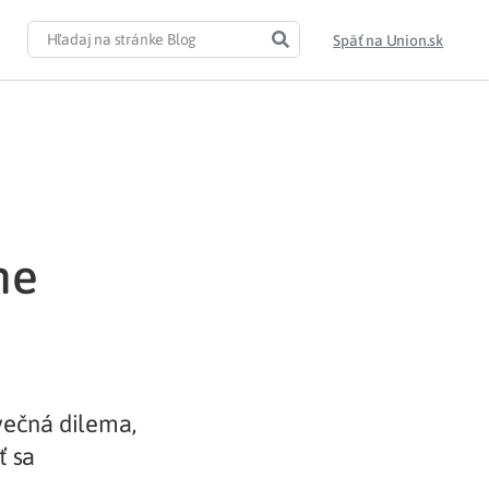
Späť na Union.sk
ne
večná dilema,
ť sa