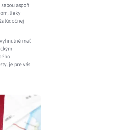
so sebou aspoň
om, lieky
 žalúdočnej
evyhnutné mať
dickým
obého
sty, je pre vás