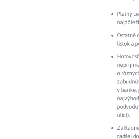
Platný c
najdôleži
Ostatné 
lístok a p
Hotovosť
neprijím
o rôznyc
zabudnúť
v banke, 
najvýhodn
podvodu 
ulici).
Základné 
radšej do