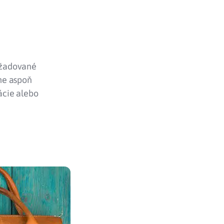
yžadované
he aspoň
ácie alebo