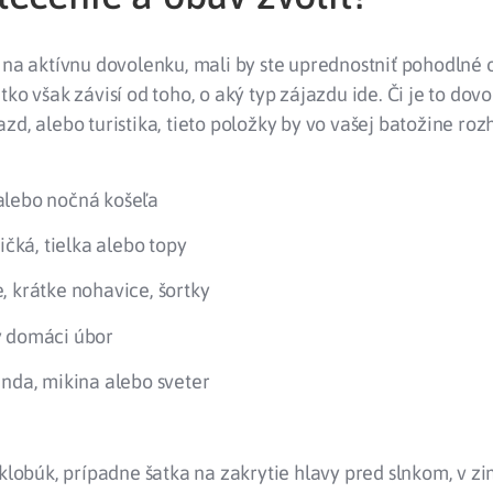
e na aktívnu dovolenku, mali by ste uprednostniť pohodlné
tko však závisí od toho, o aký typ zájazdu ide. Či je to dovo
zd, alebo turistika, tieto položky by vo vašej batožine ro
lebo nočná košeľa
ričká, tielka alebo topy
, krátke nohavice, šortky
 domáci úbor
unda, mikina alebo sveter
 klobúk, prípadne šatka na zakrytie hlavy pred slnkom, v 