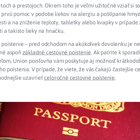
etoch a prestojoch. Okrem toho je veľmi užitočné vziať si 
 prvú pomoc v podobe liekov na alergiu a poštípanie hmyz
esti a na zníženie teploty, tabletky alebo kvapky v prípade
i a takisto lieky na hnačku.
 poistenie – pred odchodom na akúkoľvek dovolenku je n
ené aspoň
základné cestovné poistenie
. Ak patríte k spora
eľom, Union poisťovňa vám poskytuje aj možnosť krátkod
o poistenia. V prípade, že viete, že vás čakajú častejšie ce
hodnejšie uzavrieť
celoročné cestovné poistenie
.