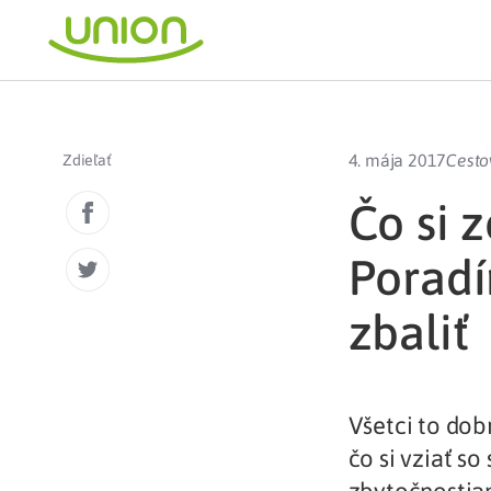
4. mája 2017
Cesto
Zdieľať
Čo si 
Poradí
zbaliť
Všetci to dob
čo si vziať so