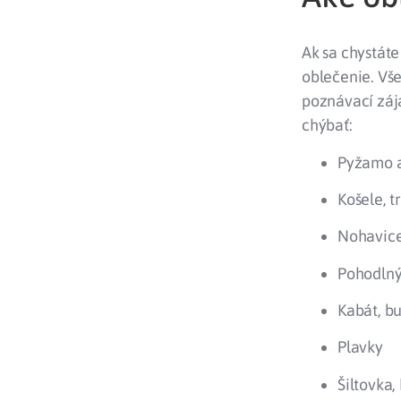
Ak sa chystát
oblečenie. Vše
poznávací zája
chýbať:
Pyžamo a
Košele, t
Nohavice
Pohodlný
Kabát, b
Plavky
Šiltovka,