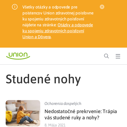
Všetky otázky a odpovede pre
poistencov Union zdravotnej poisťovne
ku spojeniu zdravotných poisťovní
nájdete na stránke:
Otázky a odpovede
ku spojeniu zdravotných poisťovní
Union a Dôvera
.
studené nohy
Ochorenia dospelých
Nedostatočné prekrvenie: Trápia
vás studené ruky a nohy?
8. Mája 2021