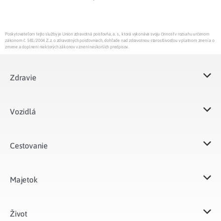
Poskytovateľom tejto služby je Union zdravotná poisťovňa, a. s., ktorá vykonáva svoju činnosť v rozsahu určenom
zákonom č. 581/2004 Z.z. o zdravotných poisťovniach, dohľade nad zdravotnou starostlivosťou v platnom znení a o
zmene a doplnení niektorých zákonov v znení neskorších predpisov.
Zdravie
Vozidlá​
Cestovanie
Majetok​
Život​