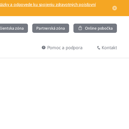
tázky a odpovede ku spojeniu zdravotných poisťovní
lientska zóna
Partnerská zóna
Online pobočka
Pomoc a podpora
Kontakt
DIŤ
HĽADÁM
ec
Overenie poistného vzťahu
Prihláška do zdravotnej poisťovne
osť
Zoznam dlžníkov
uvného lekára
Žiadosti a tlačivá