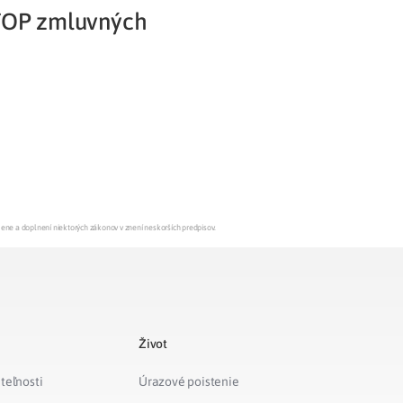
 TOP zmluvných
Potvrdenie o neevidovaní
pohľadávky
mene a doplnení niektorých zákonov v znení neskorších predpisov.
Život
teľnosti
Úrazové poistenie