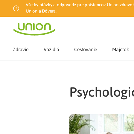
Všetky otázky a odpovede pre poistencov Union zdravotn
Union a Dôvera
.
Zdravie
Vozidlá
Cestovanie
Majetok
Benefity
psychologi
Zmena zdrav
Union mobiln
Poistenie n