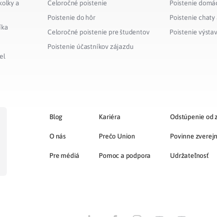
kolky a
Celoročné poistenie
Poistenie domá
Poistenie do hôr
Poistenie chaty
íka
Celoročné poistenie pre študentov
Poistenie výsta
Poistenie účastníkov zájazdu
el
Blog
Kariéra
Odstúpenie od 
O nás
Prečo Union
Povinne zverej
Pre médiá
Pomoc a podpora
Udržateľnosť