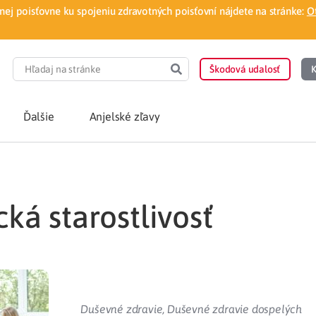
ej poisťovne ku spojeniu zdravotných poisťovní nájdete na stránke:
O
Škodová udalosť
K
Ďalšie
Anjelské zľavy
POTREBUJEM PORA
cká starostlivosť
Som nový poisten
otnej poisťovne
Vyhľadať lekára
á aplikácia
Kúpeľná starostliv
ovorodenca v pohodlí domova
Ošetrenie u nezml
Duševné zdravie
,
Duševné zdravie dospelých