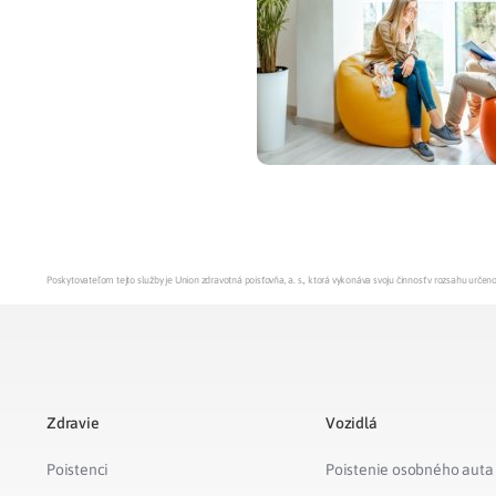
Zdravotné po
Prečo Union
Poskytovateľom tejto služby je Union zdravotná poisťovňa, a. s., ktorá vykonáva svoju činnosť v rozsahu urč
Zdravie
Vozidlá
Poistenci
Poistenie osobného auta