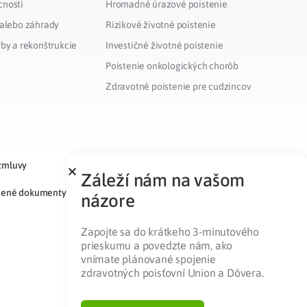
cnosti
Hromadné úrazové poistenie
 alebo záhrady
Rizikové životné poistenie
vby a rekonštrukcie
Investičné životné poistenie
Poistenie onkologických chorôb
Zdravotné poistenie pre cudzincov
zmluvy
Záleží nám na vašom
nené dokumenty
názore
Zapojte sa do krátkeho 3-minutového
prieskumu a povedzte nám, ako
vnímate plánované spojenie
zdravotných poisťovní Union a Dôvera.