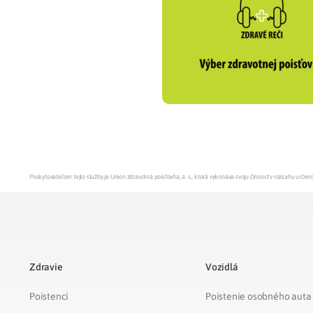
Zdravotné po
Prečo Union
Poskytovateľom tejto služby je Union zdravotná poisťovňa, a. s., ktorá vykonáva svoju činnosť v rozsahu urč
Zdravie
Vozidlá
Poistenci
Poistenie osobného auta