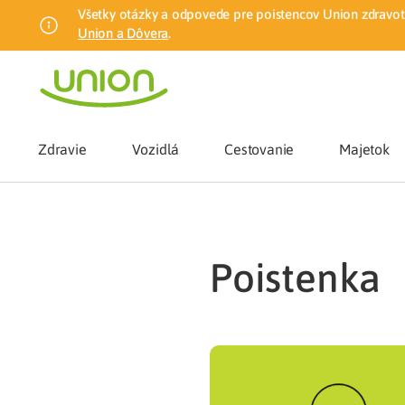
Všetky otázky a odpovede pre poistencov Union zdravotn
Union a Dôvera
.
Zdravie
Vozidlá
Cestovanie
Majetok
Benefity
poistenka
Zmena zdrav
Union mobiln
Poistenie n