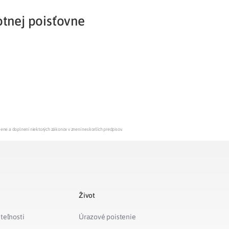
otnej poisťovne
Potvrdenie o neevidovaní
pohľadávky
mene a doplnení niektorých zákonov v znení neskorších predpisov.
Život
teľnosti
Úrazové poistenie