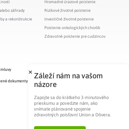
cnosti
Hromadné úrazové poistenie
 alebo záhrady
Rizikové životné poistenie
vby a rekonštrukcie
Investičné životné poistenie
Poistenie onkologických chorôb
Zdravotné poistenie pre cudzincov
zmluvy
Záleží nám na vašom
nené dokumenty
názore
Zapojte sa do krátkeho 3-minutového
prieskumu a povedzte nám, ako
vnímate plánované spojenie
zdravotných poisťovní Union a Dôvera.