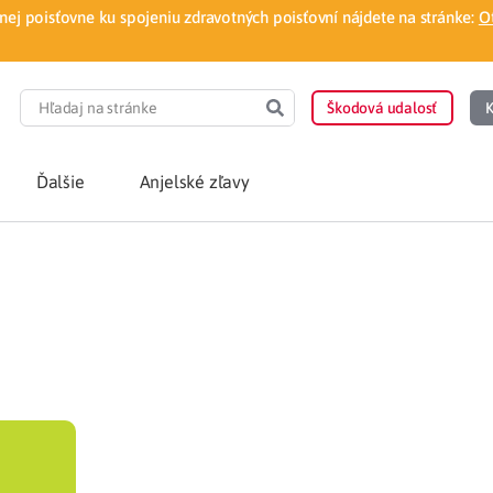
ej poisťovne ku spojeniu zdravotných poisťovní nájdete na stránke:
O
Škodová udalosť
K
Ďalšie
Anjelské zľavy
POTREBUJEM PORA
Som nový poisten
otnej poisťovne
Vyhľadať lekára
á aplikácia
Kúpeľná starostliv
ovorodenca v pohodlí domova
Ošetrenie u nezml