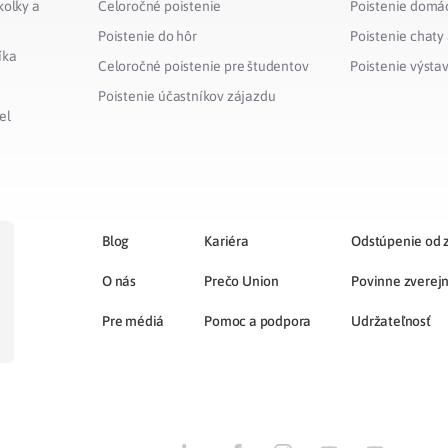
kolky a
Celoročné poistenie
Poistenie domá
Poistenie do hôr
Poistenie chaty
íka
Celoročné poistenie pre študentov
Poistenie výsta
Poistenie účastníkov zájazdu
el
Blog
Kariéra
Odstúpenie od 
O nás
Prečo Union
Povinne zverej
Pre médiá
Pomoc a podpora
Udržateľnosť