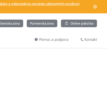
tázky a odpovede ku spojeniu zdravotných poisťovní
lientska zóna
Partnerská zóna
Online pobočka
Pomoc a podpora
Kontakt
DIŤ
HĽADÁM
ec
Overenie poistného vzťahu
Prihláška do zdravotnej poisťovne
osť
Zoznam dlžníkov
uvného lekára
Žiadosti a tlačivá