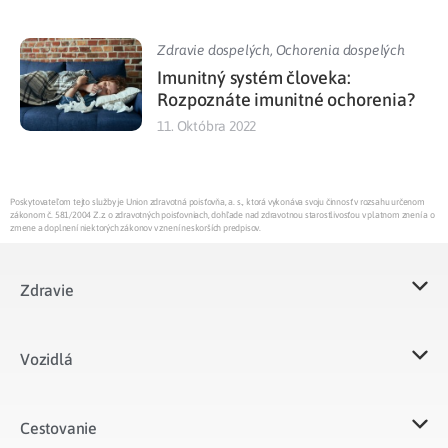
Zdravie dospelých
,
Ochorenia dospelých
Imunitný systém človeka:
Rozpoznáte imunitné ochorenia?
11. Októbra 2022
Poskytovateľom tejto služby je Union zdravotná poisťovňa, a. s., ktorá vykonáva svoju činnosť v rozsahu určenom
zákonom č. 581/2004 Z.z. o zdravotných poisťovniach, dohľade nad zdravotnou starostlivosťou v platnom znení a o
zmene a doplnení niektorých zákonov v znení neskorších predpisov.
Zdravie
Vozidlá​
Cestovanie