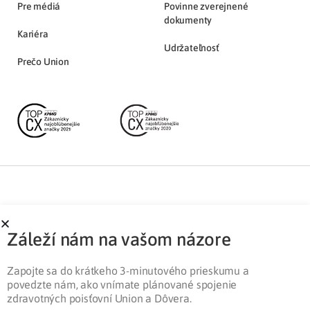
Pre médiá
Povinne zverejnené
dokumenty
Kariéra
Udržateľnosť
Prečo Union
Partnerská zóna
Ochrana osobných údajov
Záleží nám na vašom názore
Pre médiá
Cookies
Legislatíva
Zapojte sa do krátkeho 3-minutového prieskumu a
povedzte nám, ako vnímate plánované spojenie
zdravotných poisťovní Union a Dôvera.