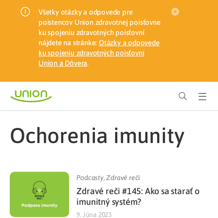
Všetky otázky a odpovede pre
poistencov Union zdravotnej poisťovne
ku spojeniu zdravotných poisťovní
nájdete na stránke:
Otázky a odpovede
ku spojeniu zdravotných poisťovní
Union a Dôvera
.
ochorenia imunity
Podcasty
,
Zdravé reči
Zdravé reči #145: Ako sa starať o
imunitný systém?
9. Júna 2023