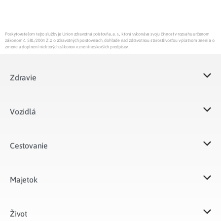
Poskytovateľom tejto služby je Union zdravotná poisťovňa, a. s., ktorá vykonáva svoju činnosť v rozsahu určenom
zákonom č. 581/2004 Z.z. o zdravotných poisťovniach, dohľade nad zdravotnou starostlivosťou v platnom znení a o
zmene a doplnení niektorých zákonov v znení neskorších predpisov.
Zdravie
Vozidlá​
Cestovanie
Majetok​
Život​