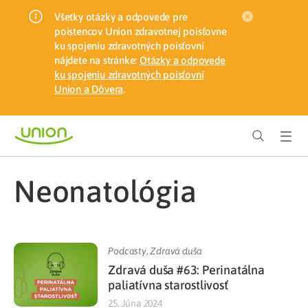
Všetky otázky a odpovede pre
poistencov Union zdravotnej poisťovne
ku spojeniu zdravotných poisťovní
nájdete na stránke:
Otázky a odpovede
ku spojeniu zdravotných poisťovní
Union a Dôvera
.
neonatológia
Podcasty
,
Zdravá duša
Zdravá duša #63: Perinatálna
paliatívna starostlivosť
25. Júna 2024