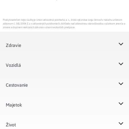
Poskytovateľom tejto služby je Union zdravotná poisťovňa, a. s., ktorá vykonáva svoju činnosť v rozsahu určenom
zákonom č. 581/2004 Z.z. o zdravotných poisťovniach, dohľade nad zdravotnou starostlivosťou v platnom znení a o
zmene a doplnení niektorých zákonov v znení neskorších predpisov.
Zdravie
Vozidlá​
Cestovanie
Majetok​
Život​