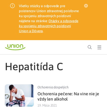
Všetky otázky a odpovede pre
poistencov Union zdravotnej poisťovne
ku spojeniu zdravotných poisťovní
nájdete na stránke:
Otázky a odpovede
ku spojeniu zdravotných poisťovní
Union a Dôvera
.
hepatitída C
Ochorenia dospelých
Ochorenia pečene: Na vine nie je
vždy len alkohol
19. Mája 2021