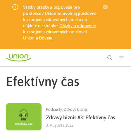
Všetky otázky a odpovede pre
poistencov Union zdravotnej poisťovne
ku spojeniu zdravotných poisťovní
nájdete na stránke:
Otázky a odpovede
ku spojeniu zdravotných poisťovní
Union a Dôvera
.
efektívny čas
Podcasty
,
Zdravý biznis
Zdravý biznis #3: Efektívny čas
3. Augusta 2022