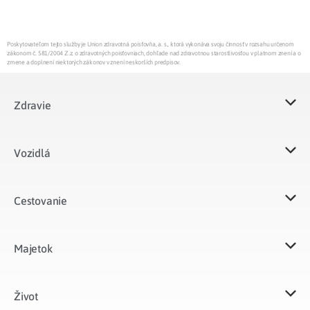
Poskytovateľom tejto služby je Union zdravotná poisťovňa, a. s., ktorá vykonáva svoju činnosť v rozsahu určenom
zákonom č. 581/2004 Z.z. o zdravotných poisťovniach, dohľade nad zdravotnou starostlivosťou v platnom znení a o
zmene a doplnení niektorých zákonov v znení neskorších predpisov.
Zdravie
Vozidlá​
Cestovanie
Majetok​
Život​