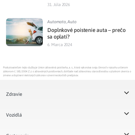
31. Júla 2026
Automoto
,
Auto
Doplnkové poistenie auta – prečo
sa oplatí?
6. Marca 2024
Poskytovateľom tejto služby je Union zdravotná poisťovňa, a. s., ktorá vykonáva svoju činnosť v rozsahu určenom
zákonom č. 581/2004 Z.z. o zdravotných poisťovniach, dohľade nad zdravotnou starostlivosťou v platnom znení a o
zmene a doplnení niektorých zákonov v znení neskorších predpisov.
Zdravie
Vozidlá​