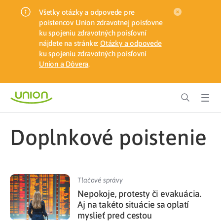
Všetky otázky a odpovede pre
poistencov Union zdravotnej poisťovne
ku spojeniu zdravotných poisťovní
nájdete na stránke:
Otázky a odpovede
ku spojeniu zdravotných poisťovní
Union a Dôvera
.
doplnkové poistenie
Tlačové správy
Nepokoje, protesty či evakuácia.
Aj na takéto situácie sa oplatí
myslieť pred cestou