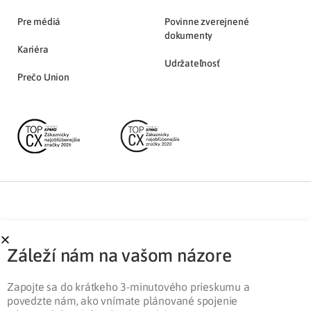
Pre médiá
Povinne zverejnené
dokumenty
Kariéra
Udržateľnosť
Prečo Union
Partnerská zóna
Ochrana osobných údajov
Záleží nám na vašom názore
Pre médiá
Cookies
Legislatíva
Zapojte sa do krátkeho 3-minutového prieskumu a
povedzte nám, ako vnímate plánované spojenie