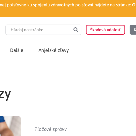
ej poisťovne ku spojeniu zdravotných poisťovní nájdete na stránke:
O
Škodová udalosť
K
Ďalšie
Anjelské zľavy
POTREBUJEM PORA
zy
Som nový poisten
otnej poisťovne
Vyhľadať lekára
á aplikácia
Kúpeľná starostliv
Tlačové správy
ovorodenca v pohodlí domova
Ošetrenie u nezml