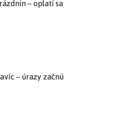
ázdnin – oplatí sa
Potvrdenie o neevidovaní
pohľadávky
lavíc – úrazy začnú