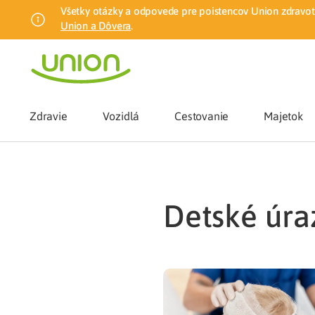
Všetky otázky a odpovede pre poistencov Union zdravotn
Union a Dôvera
.
Zdravie
Vozidlá
Cestovanie
Majetok
Benefity
detské úra
Zmena zdrav
Union mobiln
Poistenie n