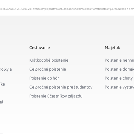
enom zákonom č. 581/2004 Z.z. o zdravotných poisťovniach, dohľade nad zdravotnou starostlivosťou v platnom znení a o z
Cestovanie
Majetok
Krátkodobé poistenie
Poistenie nehnu
kolky a
Celoročné poistenie
Poistenie domá
Poistenie do hôr
Poistenie chaty
íka
Celoročné poistenie pre študentov
Poistenie výsta
Poistenie účastníkov zájazdu
el