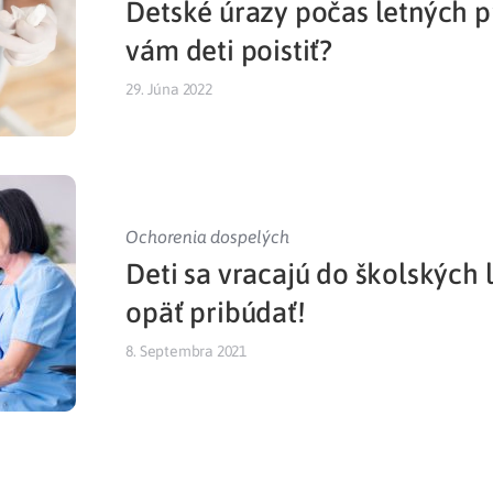
Detské úrazy počas letných pr
Liečba v zahraničí
vám deti poistiť?
istenie pre cudzincov
29. Júna 2022
Ochorenia dospelých
Deti sa vracajú do školských 
opäť pribúdať!
8. Septembra 2021