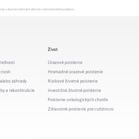
mene a doplnení niektorých zákonov v znení neskorších predpisov.
Život
teľnosti
Úrazové poistenie
cnosti
Hromadné úrazové poistenie
 alebo záhrady
Rizikové životné poistenie
vby a rekonštrukcie
Investičné životné poistenie
Poistenie onkologických chorôb
Zdravotné poistenie pre cudzincov