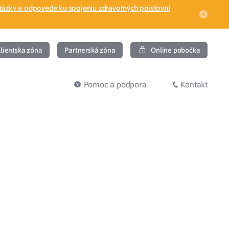
tázky a odpovede ku spojeniu zdravotných poisťovní
lientska zóna
Partnerská zóna
Online pobočka
Pomoc a podpora
Kontakt
DIŤ
HĽADÁM
ec
Overenie poistného vzťahu
Prihláška do zdravotnej poisťovne
osť
Zoznam dlžníkov
uvného lekára
Žiadosti a tlačivá