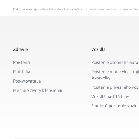
Poskytovateľom tejto služby je Union zdravotná poisťovňa, a. s., ktorá vykonáva svoju činnosť v rozsahu urč
Zdravie
Vozidlá
Poistenci
Poistenie osobného auta
Platitelia
Poistenie motocykla, troj
štvorkolky
Poskytovatelia
Poistenie prívesného voz
Meníme životy k lepšiemu
Vozidlá nad 3,5 tony
Flotilové poistenie vozidi