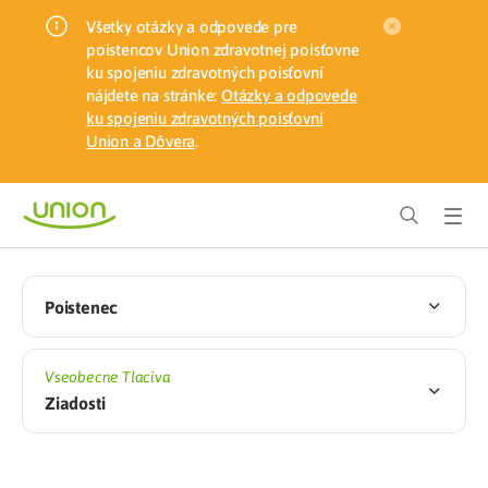
Všetky otázky a odpovede pre
poistencov Union zdravotnej poisťovne
ku spojeniu zdravotných poisťovní
nájdete na stránke:
Otázky a odpovede
ku spojeniu zdravotných poisťovní
Union a Dôvera
.
Poistenec
Vseobecne Tlaciva
Ziadosti