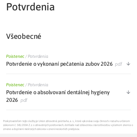
Potvrdenia
Všeobecné
Poistenec
/
Potvrdenia
Potvrdenie o vykonaní pečatenia zubov 2026
pdf
Poistenec
/
Potvrdenia
Potvrdenie o absolvovaní dentálnej hygieny
2026
pdf
Poskytovateľom tejto služby je Union zdravotná poisťovňa, a. s., ktorá vykonáva svoju činnosť v rozsahu určenom
zákonom č. 581/2004 Z.z. o zdravotných poisťovniach, dohľade nad zdravotnou starostlivosťou v platnom znení a o
zmene a doplnení niektorých zákonov v znení neskorších predpisov.