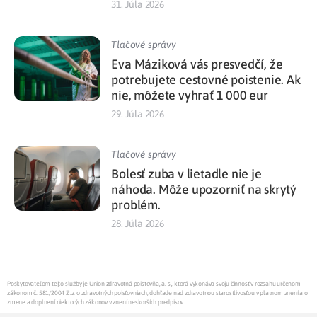
31. Júla 2026
Tlačové správy
Eva Máziková vás presvedčí, že
potrebujete cestovné poistenie. Ak
nie, môžete vyhrať 1 000 eur
29. Júla 2026
Tlačové správy
Bolesť zuba v lietadle nie je
náhoda. Môže upozorniť na skrytý
problém.
28. Júla 2026
Poskytovateľom tejto služby je Union zdravotná poisťovňa, a. s., ktorá vykonáva svoju činnosť v rozsahu určenom
zákonom č. 581/2004 Z.z. o zdravotných poisťovniach, dohľade nad zdravotnou starostlivosťou v platnom znení a o
zmene a doplnení niektorých zákonov v znení neskorších predpisov.