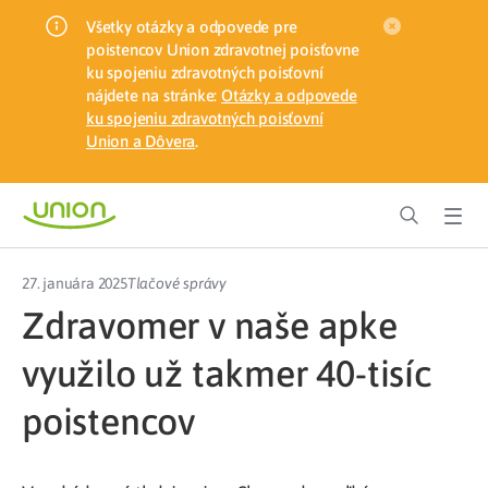
Všetky otázky a odpovede pre
poistencov Union zdravotnej poisťovne
ku spojeniu zdravotných poisťovní
nájdete na stránke:
Otázky a odpovede
ku spojeniu zdravotných poisťovní
Union a Dôvera
.
27. januára 2025
Tlačové správy
Zdravomer v naše apke
využilo už takmer 40-tisíc
poistencov