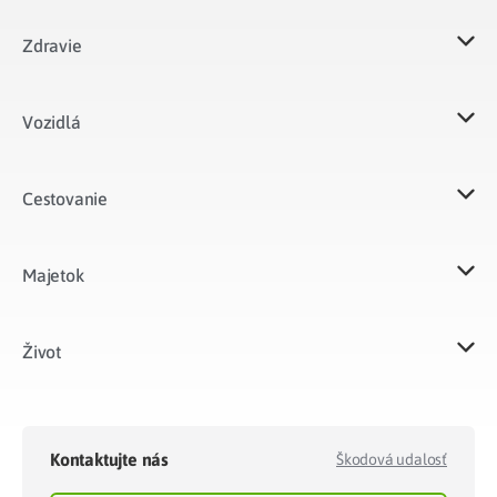
Zdravie
Vozidlá​
Cestovanie
Majetok​
Život​
Kontaktujte nás
Škodová udalosť