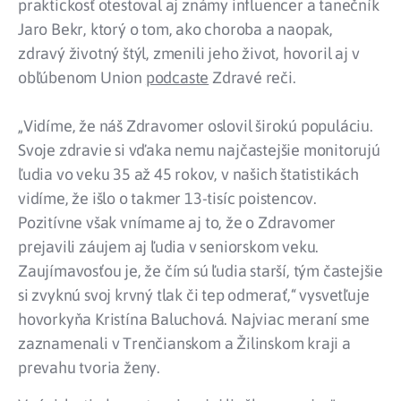
praktickosť otestoval aj známy influencer a tanečník
Jaro Bekr, ktorý o tom, ako choroba a naopak,
zdravý životný štýl, zmenili jeho život, hovoril aj v
obľúbenom Union
podcaste
Zdravé reči.
„Vidíme, že náš Zdravomer oslovil širokú populáciu.
Svoje zdravie si vďaka nemu najčastejšie monitorujú
ľudia vo veku 35 až 45 rokov, v našich štatistikách
vidíme, že išlo o takmer 13-tisíc poistencov.
Pozitívne však vnímame aj to, že o Zdravomer
prejavili záujem aj ľudia v seniorskom veku.
Zaujímavosťou je, že čím sú ľudia starší, tým častejšie
si zvyknú svoj krvný tlak či tep odmerať,“ vysvetľuje
hovorkyňa Kristína Baluchová. Najviac meraní sme
zaznamenali v Trenčianskom a Žilinskom kraji a
prevahu tvoria ženy.