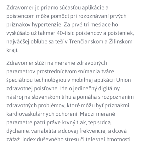
Zdravomer je priamo súčasťou aplikácie a
poistencom môže pomôcť pri rozoznávaní prvých
príznakov hypertenzie. Za prvé tri mesiace ho
vyskúšalo už takmer 40-tisíc poistencov a poisteniek,
najväčšej obľube sa teší v Trenčianskom a Žilinskom
kraji.
Zdravomer slúži na meranie zdravotných
parametrov prostredníctvom snímania tváre
špeciálnou technológiou v mobilnej aplikácii Union
zdravotnej poisťovne. Ide o jedinečný digitálny
nástroj na slovenskom trhu a pomáha s rozpoznaním
zdravotných problémov, ktoré môžu byť príznakmi
kardiovaskulárnych ochorení. Medzi merané
parametre patrí práve krvný tlak, tep srdca,
dýchanie, variabilita srdcovej frekvencie, srdcová
záťaž, index duševného stresu či telesnej hmotnosti