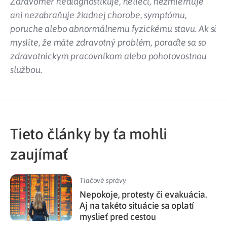
Zdravomer nediagnostikuje, nelieči, nezmierňuje
ani nezabraňuje žiadnej chorobe, symptómu,
poruche alebo abnormálnemu fyzickému stavu. Ak si
myslíte, že máte zdravotný problém, poraďte sa so
zdravotníckym pracovníkom alebo pohotovostnou
službou.
Tieto články by ťa mohli
zaujímať
Tlačové správy
Nepokoje, protesty či evakuácia.
Aj na takéto situácie sa oplatí
myslieť pred cestou