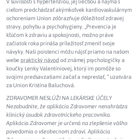
V súvislosti s hypertenziou, jej liečbou a najmä s
cieľom predchádzať akýmkoľvek kardiovaskulárnym
ochoreniam Union zdôrazňuje dôležitosť zdravej
stravy, pohybu a psychohygieny. „Prevencia je
kľúčom k zdraviu a spokojnosti, možno práve
začiatok roka prináša príležitosť zmeniť svoje
návyky. Naši poistenci môžu nájsť priamo na našom
webe
praktický návod
od známej psychologičky a
koučky Lenky Valentíniovej, ktorý im pomôže so
svojimi predsavzatiami začať a neprestať, “ uzatvára
za Union Kristína Baluchová.
ZDRAVOMER NESLÚŽI NA LEKÁRSKE ÚČELY
Nezabudnite, že aplikácia Zdravomer nenahrádza
klinický úsudok zdravotníckeho pracovníka.
Aplikácia Zdravomer je určená na zlepšenie vášho
povedomia o všeobecnom zdraví. Aplikácia