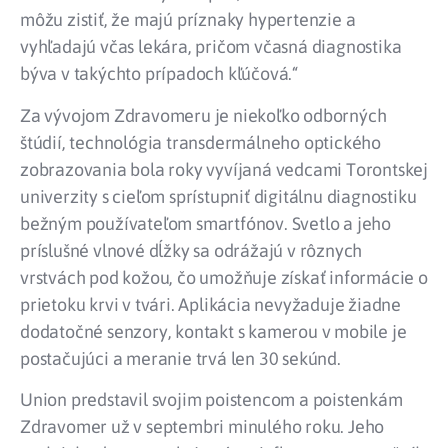
môžu zistiť, že majú príznaky hypertenzie a
vyhľadajú včas lekára, pričom včasná diagnostika
býva v takýchto prípadoch kľúčová.“
Za vývojom Zdravomeru je niekoľko odborných
štúdií, technológia transdermálneho optického
zobrazovania bola roky vyvíjaná vedcami Torontskej
univerzity s cieľom sprístupniť digitálnu diagnostiku
bežným používateľom smartfónov. Svetlo a jeho
príslušné vlnové dĺžky sa odrážajú v rôznych
vrstvách pod kožou, čo umožňuje získať informácie o
prietoku krvi v tvári. Aplikácia nevyžaduje žiadne
dodatočné senzory, kontakt s kamerou v mobile je
postačujúci a meranie trvá len 30 sekúnd.
Union predstavil svojim poistencom a poistenkám
Zdravomer už v septembri minulého roku. Jeho