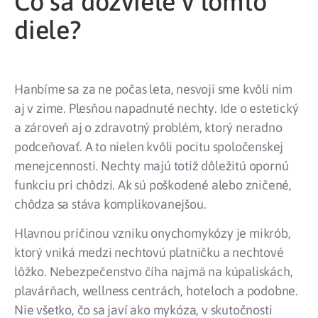
Čo sa dozviete v tomto
diele?
Hanbíme sa za ne počas leta, nesvoji sme kvôli nim
aj v zime. Plesňou napadnuté nechty. Ide o estetický
a zároveň aj o zdravotný problém, ktorý neradno
podceňovať. A to nielen kvôli pocitu spoločenskej
menejcennosti. Nechty majú totiž dôležitú opornú
funkciu pri chôdzi. Ak sú poškodené alebo zničené,
chôdza sa stáva komplikovanejšou.
Hlavnou príčinou vzniku onychomykózy je mikrób,
ktorý vniká medzi nechtovú platničku a nechtové
lôžko. Nebezpečenstvo číha najmä na kúpaliskách,
plavárňach, wellness centrách, hoteloch a podobne.
Nie všetko, čo sa javí ako mykóza, v skutočnosti