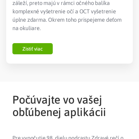
záleží, preto majú v rámci očného balíka
komplexné vyšetrenie očí a OCT vyšetrenie
úplne zdarma. Okrem toho prispejeme deťom
na okuliare.
Zistiť viac
Počúvajte vo vašej
obľúbenej aplikácii
Pre vypočutie 98. dielu podcastu Zdravé rečí o