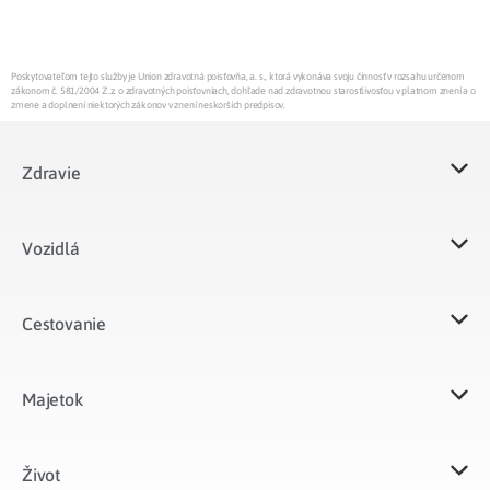
Poskytovateľom tejto služby je Union zdravotná poisťovňa, a. s., ktorá vykonáva svoju činnosť v rozsahu určenom
zákonom č. 581/2004 Z.z. o zdravotných poisťovniach, dohľade nad zdravotnou starostlivosťou v platnom znení a o
zmene a doplnení niektorých zákonov v znení neskorších predpisov.
Zdravie
Vozidlá​
Cestovanie
Majetok​
Život​