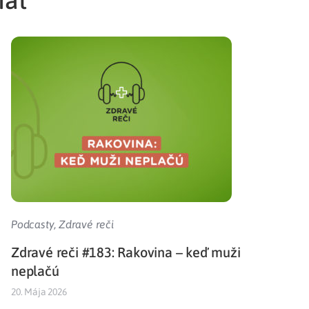
Podcasty
,
Zdravé reči
Zdravé reči #183: Rakovina – keď muži
neplačú
20. Mája 2026