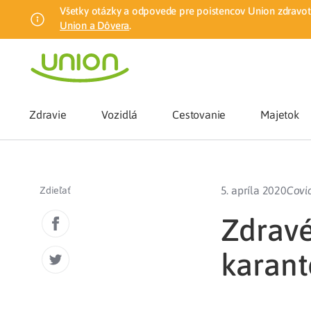
Všetky otázky a odpovede pre poistencov Union zdravotn
Union a Dôvera
.
Zdravie
Vozidlá
Cestovanie
Majetok
Benefity
5. apríla 2020
Covi
Zdieľať
Zmena zdrav
Zdravé
karan
Union mobiln
Poistenie n