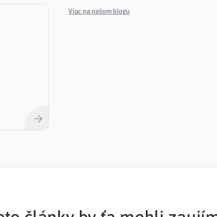
Viac na našom blogu
eto články by ťa mohli zaují