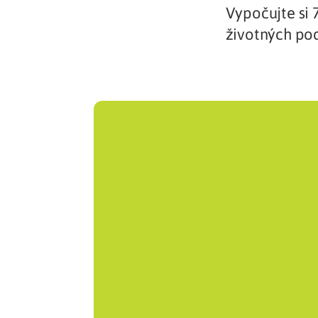
Vypočujte si 
Zdravotné po
životných po
Prečo Union