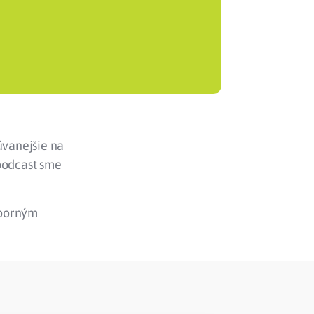
úvanejšie na
 podcast sme
dborným