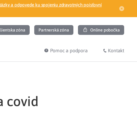
tázky a odpovede ku spojeniu zdravotných poisťovní
lientska zóna
Partnerská zóna
Online pobočka
Pomoc a podpora
Kontakt
DIŤ
HĽADÁM
ec
Overenie poistného vzťahu
a covid
Prihláška do zdravotnej poisťovne
osť
Zoznam dlžníkov
uvného lekára
Žiadosti a tlačivá