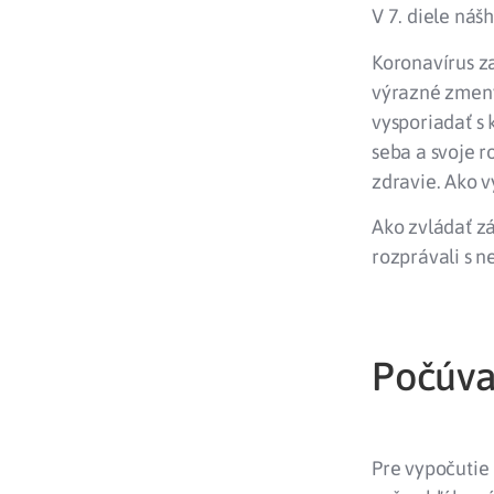
V 7. diele náš
Koronavírus z
výrazné zmeny
vysporiadať s 
seba a svoje r
zdravie. Ako v
Ako zvládať zá
rozprávali s 
Počúvaj
Pre vypočutie 