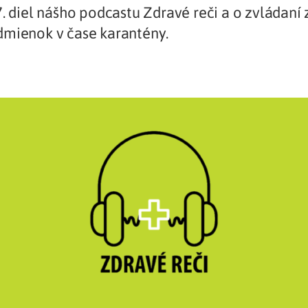
7. diel nášho podcastu Zdravé reči a o zvládan
Liečba v zahraničí
istenie pre cudzincov
dmienok v čase karantény.