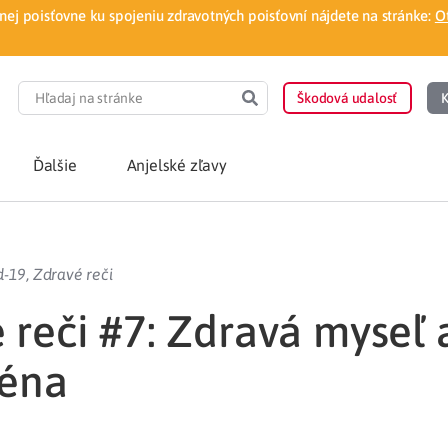
ej poisťovne ku spojeniu zdravotných poisťovní nájdete na stránke:
O
Škodová udalosť
K
Ďalšie
Anjelské zľavy
POTREBUJEM PORA
d-19
,
Zdravé reči
Som nový poisten
otnej poisťovne
 reči #7: Zdravá myseľ 
Vyhľadať lekára
téna
á aplikácia
Kúpeľná starostliv
ovorodenca v pohodlí domova
Ošetrenie u nezml