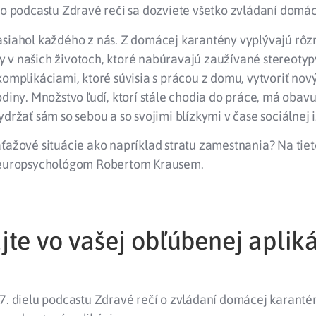
ho podcastu Zdravé reči sa dozviete všetko zvládaní domá
asiahol každého z nás. Z domácej karantény vyplývajú rôz
 v našich životoch, ktoré nabúravajú zaužívané stereotyp
komplikáciami, ktoré súvisia s prácou z domu, vytvoriť nov
odiny. Množstvo ľudí, ktorí stále chodia do práce, má obavu
ydržať sám so sebou a so svojimi blízkymi v čase sociálnej 
ťažové situácie ako napríklad stratu zamestnania? Na tie
neuropsychológom Robertom Krausem.
te vo vašej obľúbenej apliká
7. dielu podcastu Zdravé rečí o zvládaní domácej karantén