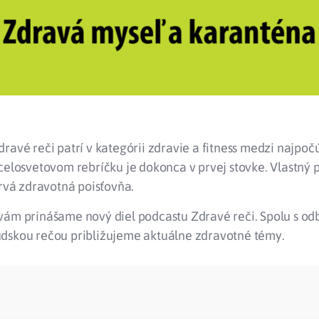
ravé reči patrí v kategórii zdravie a fitness medzi najpoč
celosvetovom rebríčku je dokonca v prvej stovke. Vlastný
prvá zdravotná poisťovňa.
vám prinášame nový diel podcastu Zdravé reči. Spolu s o
dskou rečou približujeme aktuálne zdravotné témy.