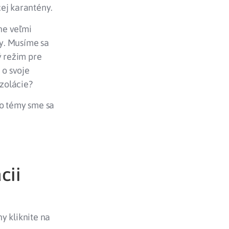
cej karantény.
ne veľmi
y. Musíme sa
ý režim pre
 o svoje
izolácie?
to témy sme sa
cii
y kliknite na