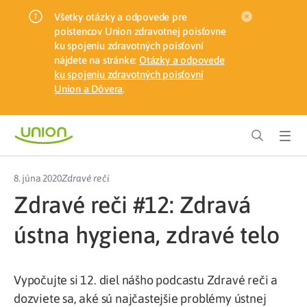
Všetky otázky a odpovede pre
poistencov Union zdravotnej poisťovne
ku spojeniu zdravotných poisťovní
nájdete na stránke:
Otázky a odpovede
ku spojeniu zdravotných poisťovní
Union a Dôvera
.
8. júna 2020
Zdravé reči
Zdravé reči #12: Zdravá
ústna hygiena, zdravé telo
Vypočujte si 12. diel nášho podcastu Zdravé reči a
dozviete sa, aké sú najčastejšie problémy ústnej