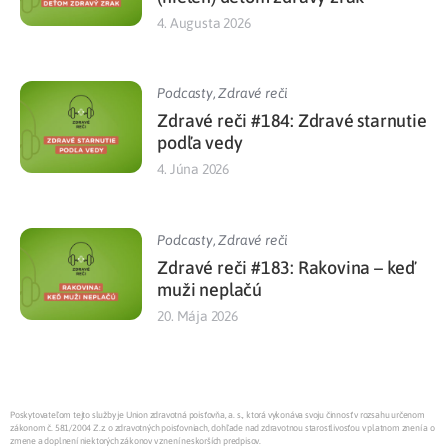
4. Augusta 2026
Podcasty
,
Zdravé reči
Zdravé reči #184: Zdravé starnutie
podľa vedy
4. Júna 2026
Podcasty
,
Zdravé reči
Zdravé reči #183: Rakovina – keď
muži neplačú
20. Mája 2026
Poskytovateľom tejto služby je Union zdravotná poisťovňa, a. s., ktorá vykonáva svoju činnosť v rozsahu určenom
zákonom č. 581/2004 Z.z. o zdravotných poisťovniach, dohľade nad zdravotnou starostlivosťou v platnom znení a o
zmene a doplnení niektorých zákonov v znení neskorších predpisov.