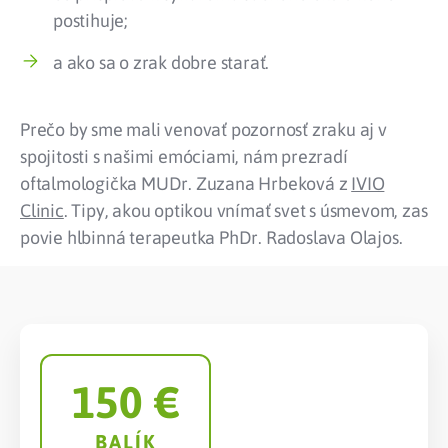
postihuje;
a ako sa o zrak dobre starať.
Prečo by sme mali venovať pozornosť zraku aj v
spojitosti s našimi emóciami, nám prezradí
oftalmologička MUDr. Zuzana Hrbeková z
IVIO
Clinic
. Tipy, akou optikou vnímať svet s úsmevom, zas
povie hlbinná terapeutka PhDr. Radoslava Olajos.
150
 €
BALÍK