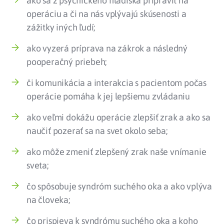
ako sa z psychického hľadiska pripraviť na
operáciu a či na nás vplývajú skúsenosti a
zážitky iných ľudí;
ako vyzerá príprava na zákrok a následný
pooperačný priebeh;
či komunikácia a interakcia s pacientom počas
operácie pomáha k jej lepšiemu zvládaniu
ako veľmi dokážu operácie zlepšiť zrak a ako sa
naučiť pozerať sa na svet okolo seba;
ako môže zmeniť zlepšený zrak naše vnímanie
sveta;
čo spôsobuje syndróm suchého oka a ako vplýva
na človeka;
čo prispieva k syndrómu suchého oka a koho