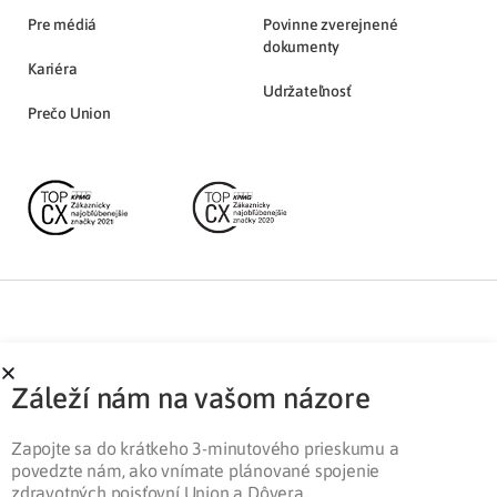
Pre médiá
Povinne zverejnené
dokumenty
Kariéra
Udržateľnosť
Prečo Union
Partnerská zóna
Ochrana osobných údajov
Záleží nám na vašom názore
Pre médiá
Cookies
Legislatíva
Zapojte sa do krátkeho 3-minutového prieskumu a
povedzte nám, ako vnímate plánované spojenie
zdravotných poisťovní Union a Dôvera.