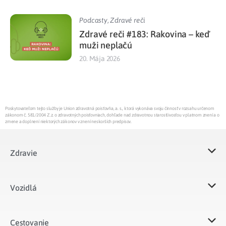
Podcasty
,
Zdravé reči
Zdravé reči #183: Rakovina – keď
muži neplačú
20. Mája 2026
Poskytovateľom tejto služby je Union zdravotná poisťovňa, a. s., ktorá vykonáva svoju činnosť v rozsahu určenom
zákonom č. 581/2004 Z.z. o zdravotných poisťovniach, dohľade nad zdravotnou starostlivosťou v platnom znení a o
zmene a doplnení niektorých zákonov v znení neskorších predpisov.
Zdravie
Vozidlá​
Cestovanie