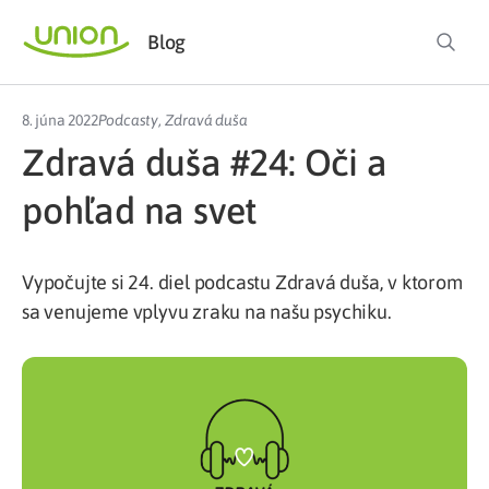
Blog
8. júna 2022
Podcasty
,
Zdravá duša
Zdravá duša #24: Oči a
pohľad na svet
Vypočujte si 24. diel podcastu Zdravá duša, v ktorom
sa venujeme vplyvu zraku na našu psychiku.