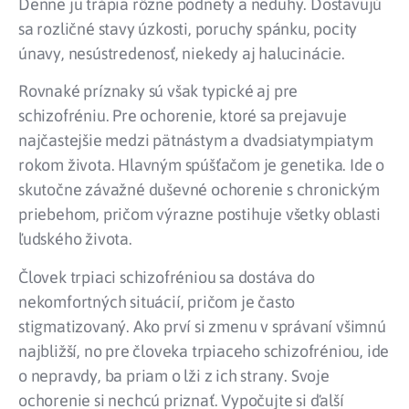
Denne ju trápia rôzne podnety a neduhy. Dostavujú
sa rozličné stavy úzkosti, poruchy spánku, pocity
únavy, nesústredenosť, niekedy aj halucinácie.
Rovnaké príznaky sú však typické aj pre
schizofréniu. Pre ochorenie, ktoré sa prejavuje
najčastejšie medzi pätnástym a dvadsiatympiatym
rokom života. Hlavným spúšťačom je genetika. Ide o
skutočne závažné duševné ochorenie s chronickým
priebehom, pričom výrazne postihuje všetky oblasti
ľudského života.
Človek trpiaci schizofréniou sa dostáva do
nekomfortných situácií, pričom je často
stigmatizovaný. Ako prví si zmenu v správaní všimnú
najbližší, no pre človeka trpiaceho schizofréniou, ide
o nepravdy, ba priam o lži z ich strany. Svoje
ochorenie si nechcú priznať. Vypočujte si ďalší