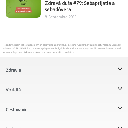
Zdravá duša #79: Sebaprijatie a
sebadôvera
8. Septembra 2025
Poskytovateľom tejto služby je Union zdravotná poisťovňa, a. s., ktorá vykonáva svoju činnosť v rozsahu určenom
zákonom č. 581/2004 Z.z. o zdravotných poisťovniach, dohľade nad zdravotnou starostlivosťou v platnom znení a o
zmene a doplnení niektorých zákonov v znení neskorších predpisov.
Zdravie
Vozidlá​
Cestovanie