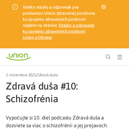
Všetky otázky a odpovede pre
poistencov Union zdravotnej poisťovne
ku spojeniu zdravotných poisťovní
nájdete na stránke:
Otázky a odpovede
ku spojeniu zdravotných poisťovní
Union a Dôvera
.
2. novembra 2021
Zdravá duša
Zdravá duša #10:
Schizofrénia
Vypočujte si 10. diel podcastu Zdravá duša a
dozviete sa viac o schizofrénii a jej prejavoch.