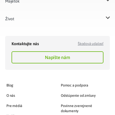
Majetok​
Život​
Kontaktujte nás
Škodová udalosť
Napíšte nám
Blog
Pomoc a podpora
O nás
Odstúpenie od zmluvy
Pre médiá
Povinne zverejnené
dokumenty