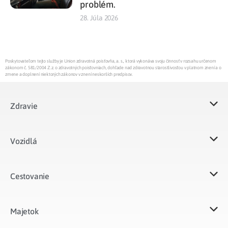
problém.
28. Júla 2026
Poskytovateľom tejto služby je Union zdravotná poisťovňa, a. s., ktorá vykonáva svoju činnosť v rozsahu určenom
zákonom č. 581/2004 Z.z. o zdravotných poisťovniach, dohľade nad zdravotnou starostlivosťou v platnom znení a o
zmene a doplnení niektorých zákonov v znení neskorších predpisov.
Zdravie
Vozidlá​
Cestovanie
Majetok​