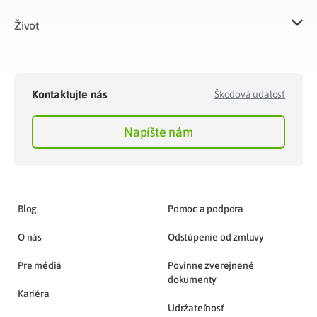
Život​
Kontaktujte nás
Škodová udalosť
Napíšte nám
Blog
Pomoc a podpora
O nás
Odstúpenie od zmluvy
Pre médiá
Povinne zverejnené
dokumenty
Kariéra
Udržateľnosť