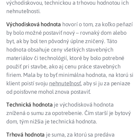
východiskovou, technickou a trhovou hodnotou ich
nehnuteľnosti.
Východisková hodnota
hovorí o tom, za koľko peňazí
by bolo možné postaviť nový – rovnaký dom alebo
byt, ak by bol ten pôvodný úplne zničený. Táto
hodnota obsahuje ceny všetkých stavebných
materiálov či technológií, ktoré by bolo potrebné
použiť pri stavbe, ako aj cenu práce stavebných
firiem. Mala by to byť minimálna hodnota, na ktorú si
klient poistí svoju
nehnuteľnosť
, aby si ju za peniaze
od poisťovne mohol znova postaviť.
Technická hodnota
je východisková hodnota
znížená o sumu za opotrebenie. Čím starší je bytový
dom, tým nižšia je technická hodnota.
Trhová hodnota
je suma, za ktorú sa predáva