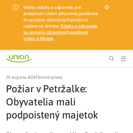
Všetky otázky a odpovede pre
poistencov Union zdravotnej poisťovne
ku spojeniu zdravotných poisťovní
nájdete na stránke:
Otázky a odpovede
ku spojeniu zdravotných poisťovní
Union a Dôvera
.
20. augusta 2024
Tlačové správy
Požiar v Petržalke:
Obyvatelia mali
podpoistený majetok