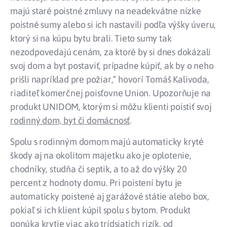
majú staré poistné zmluvy na neadekvátne nízke
poistné sumy alebo si ich nastavili podľa výšky úveru,
ktorý si na kúpu bytu brali. Tieto sumy tak
nezodpovedajú cenám, za ktoré by si dnes dokázali
svoj dom a byt postaviť, prípadne kúpiť, ak by o neho
prišli napríklad pre požiar,“ hovorí Tomáš Kalivoda,
riaditeľ komerčnej poisťovne Union. Upozorňuje na
produkt UNIDOM, ktorým si môžu klienti poistiť svoj
rodinný dom, byt či domácnosť
.
Spolu s rodinným domom majú automaticky kryté
škody aj na okolitom majetku ako je oplotenie,
chodníky, studňa či septik, a to až do výšky 20
percent z hodnoty domu. Pri poistení bytu je
automaticky poistené aj garážové státie alebo box,
pokiaľ si ich klient kúpil spolu s bytom. Produkt
ponúka krytie viac ako tridsiatich rizík, od