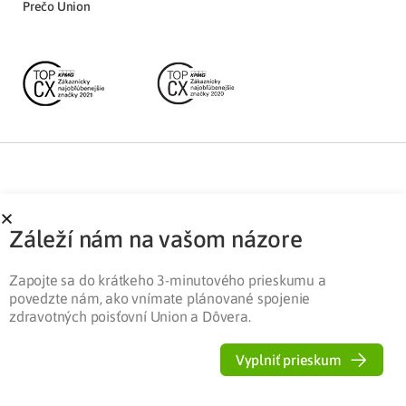
Prečo Union
Partnerská zóna
Ochrana osobných údajov
Záleží nám na vašom názore
Pre médiá
Cookies
Legislatíva
Zapojte sa do krátkeho 3-minutového prieskumu a
povedzte nám, ako vnímate plánované spojenie
zdravotných poisťovní Union a Dôvera.
Vyplniť prieskum