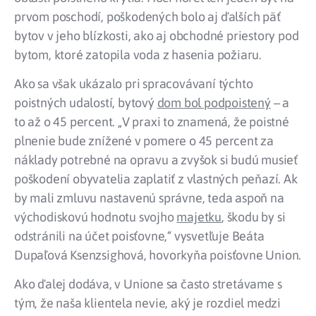
prvom poschodí, poškodených bolo aj ďalších päť
bytov v jeho blízkosti, ako aj obchodné priestory pod
bytom, ktoré zatopila voda z hasenia požiaru.
Ako sa však ukázalo pri spracovávaní týchto
poistných udalostí, bytový
dom bol podpoistený
– a
to až o 45 percent. „V praxi to znamená, že poistné
plnenie bude znížené v pomere o 45 percent za
náklady potrebné na opravu a zvyšok si budú musieť
poškodení obyvatelia zaplatiť z vlastných peňazí. Ak
by mali zmluvu nastavenú správne, teda aspoň na
východiskovú hodnotu svojho
majetku
, škodu by si
odstránili na účet poisťovne,“ vysvetľuje Beáta
Dupaľová Ksenzsighová, hovorkyňa poisťovne Union.
Ako ďalej dodáva, v Unione sa často stretávame s
tým, že naša klientela nevie, aký je rozdiel medzi