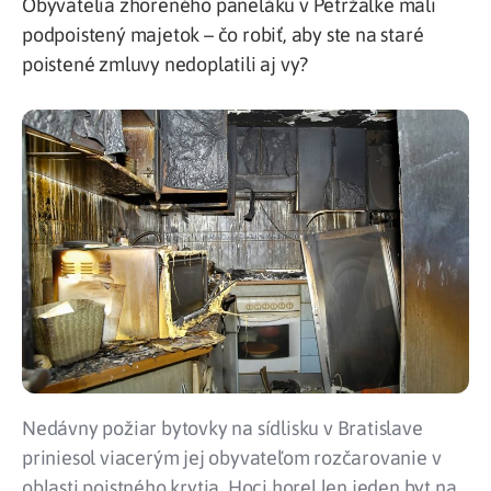
Obyvatelia zhoreného paneláku v Petržalke mali
podpoistený majetok – čo robiť, aby ste na staré
poistené zmluvy nedoplatili aj vy?
Nedávny požiar bytovky na sídlisku v Bratislave
priniesol viacerým jej obyvateľom rozčarovanie v
oblasti poistného krytia. Hoci horel len jeden byt na