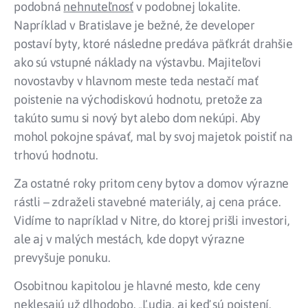
podobná
nehnuteľnosť
v podobnej lokalite.
Napríklad v Bratislave je bežné, že developer
postaví byty, ktoré následne predáva päťkrát drahšie
ako sú vstupné náklady na výstavbu. Majiteľovi
novostavby v hlavnom meste teda nestačí mať
poistenie na východiskovú hodnotu, pretože za
takúto sumu si nový byt alebo dom nekúpi. Aby
mohol pokojne spávať, mal by svoj majetok poistiť na
trhovú hodnotu.
Za ostatné roky pritom ceny bytov a domov výrazne
rástli – zdraželi stavebné materiály, aj cena práce.
Vidíme to napríklad v Nitre, do ktorej prišli investori,
ale aj v malých mestách, kde dopyt výrazne
prevyšuje ponuku.
Osobitnou kapitolou je hlavné mesto, kde ceny
neklesajú už dlhodobo. „Ľudia, aj keď sú poistení,