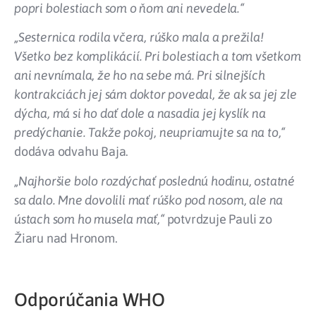
popri bolestiach som o ňom ani nevedela.“
„Sesternica rodila včera, rúško mala a prežila!
Všetko bez komplikácií. Pri bolestiach a tom všetkom
ani nevnímala, že ho na sebe má. Pri silnejších
kontrakciách jej sám doktor povedal, že ak sa jej zle
dýcha, má si ho dať dole a nasadia jej kyslík na
predýchanie. Takže pokoj, neupriamujte sa na to,“
dodáva odvahu Baja.
„Najhoršie bolo rozdýchať poslednú hodinu, ostatné
sa dalo. Mne dovolili mať rúško pod nosom, ale na
ústach som ho musela mať,“
potvrdzuje Pauli zo
Žiaru nad Hronom.
Odporúčania WHO