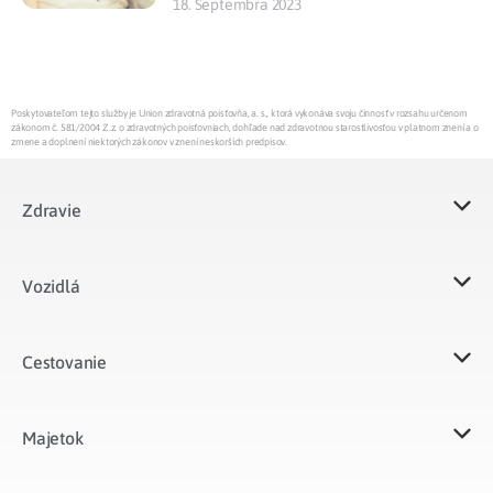
18. Septembra 2023
Poskytovateľom tejto služby je Union zdravotná poisťovňa, a. s., ktorá vykonáva svoju činnosť v rozsahu určenom
zákonom č. 581/2004 Z.z. o zdravotných poisťovniach, dohľade nad zdravotnou starostlivosťou v platnom znení a o
zmene a doplnení niektorých zákonov v znení neskorších predpisov.
Zdravie
Vozidlá​
Cestovanie
Majetok​