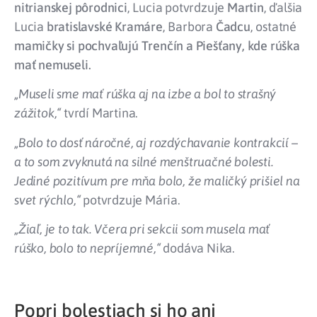
nitrianskej pôrodnici
, Lucia potvrdzuje
Martin
, ďalšia
Lucia
bratislavské Kramáre
, Barbora
Čadcu
, ostatné
mamičky si pochvaľujú Trenčín a Piešťany, kde rúška
mať nemuseli.
„Museli sme mať rúška aj na izbe a bol to strašný
zážitok,“
tvrdí Martina.
„Bolo to dosť náročné, aj rozdýchavanie kontrakcií –
a to som zvyknutá na silné menštruačné bolesti.
Jediné pozitívum pre mňa bolo, že maličký prišiel na
svet rýchlo,“
potvrdzuje Mária.
„Žiaľ, je to tak. Včera pri sekcii som musela mať
rúško, bolo to nepríjemné,“
dodáva Nika.
Popri bolestiach si ho ani