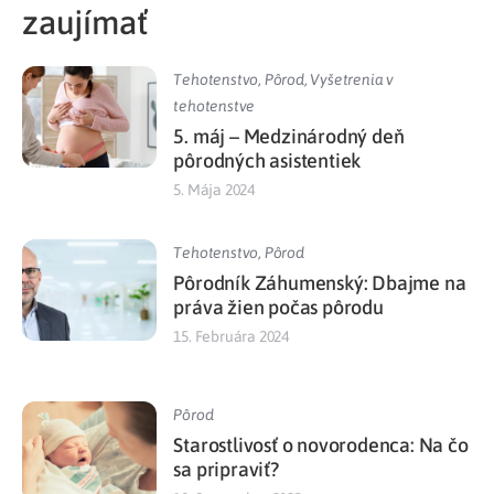
zaujímať
Tehotenstvo
,
Pôrod
,
Vyšetrenia v
tehotenstve
5. máj – Medzinárodný deň
pôrodných asistentiek
5. Mája 2024
Tehotenstvo
,
Pôrod
Pôrodník Záhumenský: Dbajme na
práva žien počas pôrodu
15. Februára 2024
Pôrod
Starostlivosť o novorodenca: Na čo
sa pripraviť?