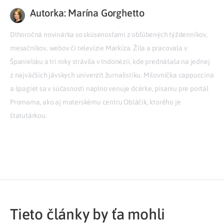
Autorka: Marína Gorghetto
Dlhoročná novinárka so skúsenosťami z obľúbených týždenníkov,
mesačníkov, webov či televízie Markíza. Žila a pracovala v
Španielsku a tri roky strávila v Indonézii, kde prednášala na jednej
z najväčších jávskych univerzít žurnalistiku. Milovníčka cappuccina
a špagiet sa v súčasnosti naplno venuje dcérke, písaniu pre portál
Promama, ako aj materskému centru Obláčik, ktorého je
štatutárkou.
Tieto články by ťa mohli