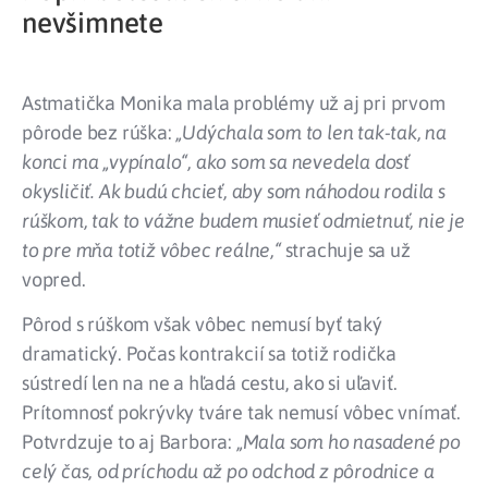
nevšimnete
Astmatička Monika mala problémy už aj pri prvom
pôrode bez rúška:
„Udýchala som to len tak-tak, na
konci ma „vypínalo“, ako som sa nevedela dosť
okysličiť. Ak budú chcieť, aby som náhodou rodila s
rúškom, tak to vážne budem musieť odmietnuť, nie je
to pre mňa totiž vôbec reálne,“
strachuje sa už
vopred.
Pôrod s rúškom však vôbec nemusí byť taký
dramatický. Počas kontrakcií sa totiž rodička
sústredí len na ne a hľadá cestu, ako si uľaviť.
Prítomnosť pokrývky tváre tak nemusí vôbec vnímať.
Potvrdzuje to aj Barbora:
„Mala som ho nasadené po
celý čas, od príchodu až po odchod z pôrodnice a