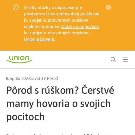
Všetky otázky a odpovede pre
poistencov Union zdravotnej poisťovne
ku spojeniu zdravotných poisťovní
nájdete na stránke:
Otázky a odpovede
ku spojeniu zdravotných poisťovní
Union a Dôvera
.
8. apríla 2020
Covid-19
,
Pôrod
Pôrod s rúškom? Čerstvé
mamy hovoria o svojich
pocitoch