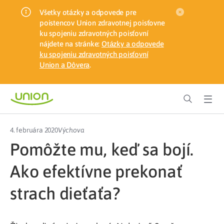
Všetky otázky a odpovede pre
poistencov Union zdravotnej poisťovne
ku spojeniu zdravotných poisťovní
nájdete na stránke:
Otázky a odpovede
ku spojeniu zdravotných poisťovní
Union a Dôvera
.
4. februára 2020
Výchova
Pomôžte mu, keď sa bojí.
Ako efektívne prekonať
strach dieťaťa?