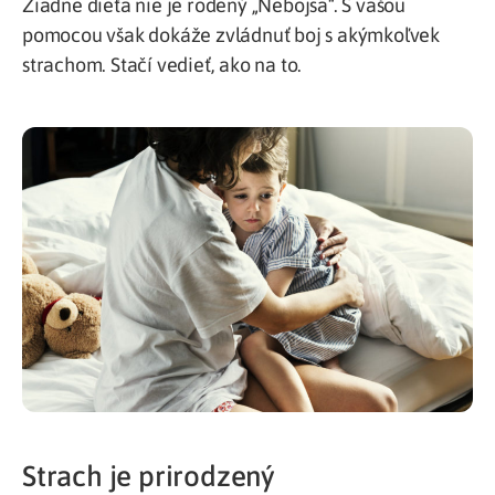
Žiadne dieťa nie je rodený „Nebojsa“. S vašou
pomocou však dokáže zvládnuť boj s akýmkoľvek
strachom. Stačí vedieť, ako na to.
Strach je prirodzený