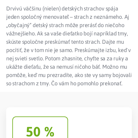
Drvivú väčšinu (nielen) detských strachov spája
jeden spoločný menovateľ – strach z neznámeho. Aj
„obyčajný“ detský strach môže prerásť do niečoho
vážnejšieho. Ak sa vaše dieťatko bojí napríklad tmy,
skúste spoločne preskúmať tento strach. Dajte mu
pocítiť, že v tom nie je samo. Preskúmajte izbu, keď v
nej svieti svetlo. Potom zhasnite, chyťte sa za ruky a
ukážte dieťaťu, že sa nemusí ničoho báť. Možno mu
pomôže, keď mu prezradíte, ako ste vy samy bojovali
so strachom z tmy. Čo vám ho pomohlo prekonať.
50
 %