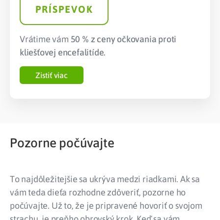
PRÍSPEVOK
Vrátime vám
50 % z ceny očkovania proti
kliešťovej encefalitíde.
Zistiť viac
Pozorne počúvajte
To najdôležitejšie sa ukrýva medzi riadkami. Ak sa
vám teda dieťa rozhodne zdôveriť, pozorne ho
počúvajte. Už to, že je pripravené hovoriť o svojom
strachu, je preňho obrovský krok. Keď sa vám