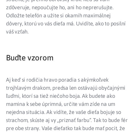
zdôveruje, nepoučujte ho, ani ho neprerušujte.
Odložte telefón a užite si okamih maximálnej
dôvery, ktorú vo vás dieťa má. Uvidíte, ako to posilní
váš vzťah.
Buďte vzorom
Aj keď si rodičia hravo poradia s akýmkoľvek
trojhlavým drakom, predsa len ostávajú obyčajnými
ľuďmi, ktorí sa tiež niečoho boja. Ak budete ako
mamina k sebe úprimná, určite vám zíde na um
nejedna situácia. Ak vidíte, že vaše dieťa bojuje so
strachom, skúste aj vy „priznať farbu“. Tak to bude fér
pre obe strany. Vaše dieťatko tak bude mať pocit, že