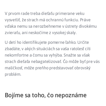
V prvom rade treba dieťaťu primerane veku
vysvetliť, že strach má ochrannú funkciu. Práve
vďaka nemu sa nerozbehneme v ústrety divokému
zvieraťu, ani neskočíme z vysokej skaly.
U detí ho identifikujete pomerne ľahko. Určite
zbadáte, v akých situáciách sa vaša ratolesť cíti
nekomfortne a čomu sa vyhýba. Snažte sa však
strach dieťaťa nebagatelizovať. Čo môže byť pre vás
maličkosť, môže preňho predstavovať obrovský
problém.
Bojíme sa toho, čo nepoznáme