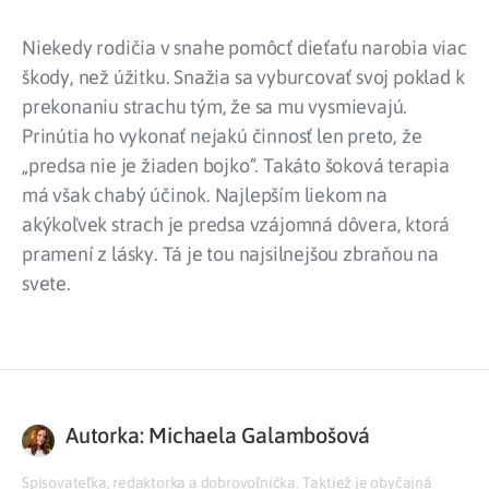
Niekedy rodičia v snahe pomôcť dieťaťu narobia viac
škody, než úžitku. Snažia sa vyburcovať svoj poklad k
prekonaniu strachu tým, že sa mu vysmievajú.
Prinútia ho vykonať nejakú činnosť len preto, že
„predsa nie je žiaden bojko“. Takáto šoková terapia
má však chabý účinok. Najlepším liekom na
akýkoľvek strach je predsa vzájomná dôvera, ktorá
pramení z lásky. Tá je tou najsilnejšou zbraňou na
svete.
Autorka: Michaela Galambošová
Spisovateľka, redaktorka a dobrovoľníčka. Taktiež je obyčajná