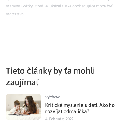
mamina Grétky, ktorá jej ukázala, aké obohacujúce môže byť
materstvo.
Tieto články by ťa mohli
zaujímať
Výchova
Kritické myslenie u detí. Ako ho
rozvíjať odmalička?
4. Februára 2022