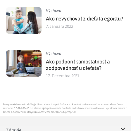
Výchova
Ako nevychovať z dieťaťa egoistu?
7. Januára 2022
Výchova
Ako podporiť samostatnosť a
zodpovednosť u dieťaťa?
17. Decembra 2021
Poskytovateľom tejto služby je Union zdravotná poisťovňa, a. s., ktorá vykonáva svoju činnosť v rozsahu určenom
zákonom č. 581/2004 Z.z. o zdravotných poisťovniach, dohľade nad zdravotnou starostlivosťou v platnom znení a o
zmene a doplnení niektorých zákonov v znení neskorších predpisov.
Zdravie