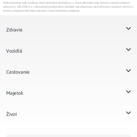
Poskytovateľom tejto služby je Union zdravotná poisťovňa, a. s., ktorá vykonáva svoju činnosť v rozsahu určenom
zákonom č. 581/2004 Z.z. o zdravotných poisťovniach, dohľade nad zdravotnou starostlivosťou v platnom znení a o
zmene a doplnení niektorých zákonov v znení neskorších predpisov.
Zdravie
Vozidlá​
Cestovanie
Majetok​
Život​