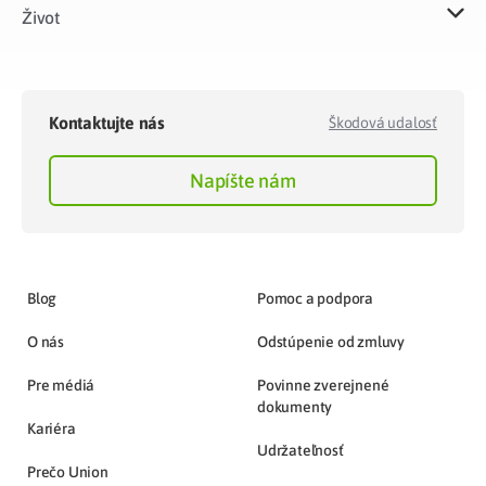
Život​
Kontaktujte nás
Škodová udalosť
Napíšte nám
Blog
Pomoc a podpora
O nás
Odstúpenie od zmluvy
Pre médiá
Povinne zverejnené
dokumenty
Kariéra
Udržateľnosť
Prečo Union