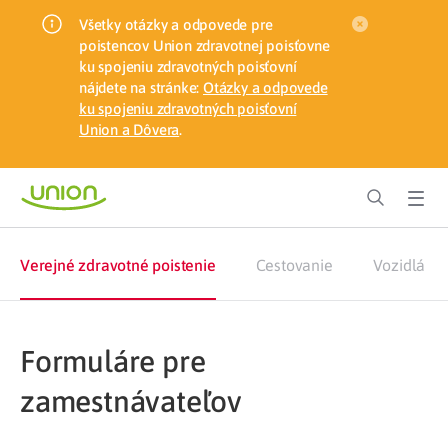
Všetky otázky a odpovede pre
poistencov Union zdravotnej poisťovne
ku spojeniu zdravotných poisťovní
nájdete na stránke:
Otázky a odpovede
ku spojeniu zdravotných poisťovní
Union a Dôvera
.
Verejné zdravotné poistenie
Cestovanie
Vozidlá
Formuláre pre
zamestnávateľov