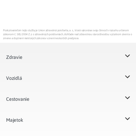
Poskytovateľom tejto služby je Union zdravotná poisťovňa, a. s., ktorá vykonáva svoju činnosť v rozsahu určenom
zákonom č. 581/2004 Z.z. o zdravotných poisťovniach, dohľade nad zdravotnou starostlivosťou v platnom znení a o
zmene a doplnení niektorých zákonov v znení neskorších predpisov.
Zdravie
Vozidlá​
Cestovanie
Majetok​