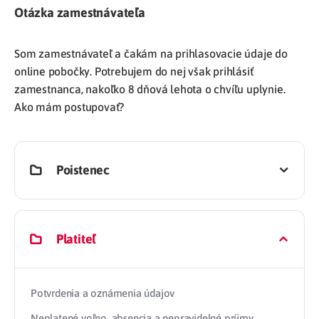
Otázka zamestnávateľa
Som zamestnávateľ a čakám na prihlasovacie údaje do
online pobočky. Potrebujem do nej však prihlásiť
zamestnanca, nakoľko 8 dňová lehota o chvíľu uplynie.
Ako mám postupovať?
Poistenec
Platiteľ
Potvrdenia a oznámenia údajov
Neplatené voľno, absencia a nepravidelné príjmy