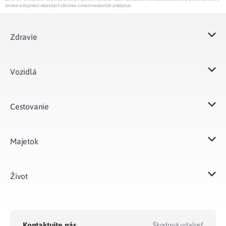
zmene a doplnení niektorých zákonov v znení neskorších predpisov.
Zdravie
Vozidlá​
Cestovanie
Majetok​
Život​
Kontaktujte nás
Škodová udalosť