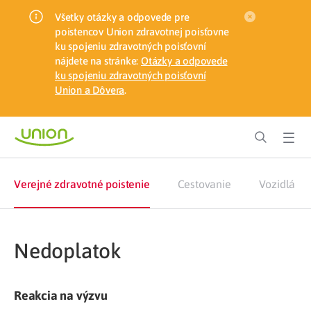
Všetky otázky a odpovede pre
poistencov Union zdravotnej poisťovne
ku spojeniu zdravotných poisťovní
nájdete na stránke:
Otázky a odpovede
ku spojeniu zdravotných poisťovní
Union a Dôvera
.
Verejné zdravotné poistenie
Cestovanie
Vozidlá
Nedoplatok
Reakcia na výzvu