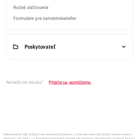
Ročné zúčtovanie
Formuláre pre zamestnávateľov
Poskytovateľ
Nenašli ste otázku?
Pýtajte sa, pomôžeme.
Poskytovateľom tejto služby je Union zdravotná poisťovňa, a. s., ktorá vykonáva svoju činnosť v rozsahu určenom
zákonom č. 581/2004 Z.z. o zdravotných poisťovniach, dohľade nad zdravotnou starostlivosťou v platnom znení a o