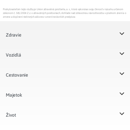
Poskytovateľom tejto služby je Union zdravotná poisťovňa, a. s., ktorá vykonáva svoju činnosť v rozsahu určenom
zákonom č. 581/2004 Z.z. o zdravotných poisťovniach, dohľade nad zdravotnou starostlivosťou v platnom znení a o
zmene a doplnení niektorých zákonov v znení neskorších predpisov.
Zdravie
Vozidlá​
Cestovanie
Majetok​
Život​