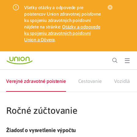
Všetky otázky a odpovede pre
poistencov Union zdravotnej poisťovne
ku spojeniu zdravotných poisťovní
nájdete na stránke:
Otázky a odpovede
ku spojeniu zdravotných poisťovní
Union a Dôvera
.
Verejné zdravotné poistenie
Cestovanie
Vozidlá
Ročné zúčtovanie
Žiadosť o vysvetlenie výpočtu