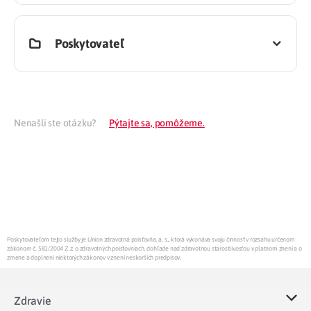
Poskytovateľ
Nenašli ste otázku?
Pýtajte sa, pomôžeme.
Poskytovateľom tejto služby je Union zdravotná poisťovňa, a. s., ktorá vykonáva svoju činnosť v rozsahu určenom
zákonom č. 581/2004 Z.z. o zdravotných poisťovniach, dohľade nad zdravotnou starostlivosťou v platnom znení a o
zmene a doplnení niektorých zákonov v znení neskorších predpisov.
Zdravie