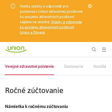
Všetky otázky a odpovede pre
poistencov Union zdravotnej poisťovne
ku spojeniu zdravotných poisťovní
nájdete na stránke:
Otázky a odpovede
ku spojeniu zdravotných poisťovní
Union a Dôvera
.
Verejné zdravotné poistenie
Cestovanie
Vozidlá
Ročné zúčtovanie
Námietka k ročnému zúčtovaniu