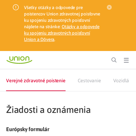
Všetky otázky a odpovede pre
poistencov Union zdravotnej poisťovne
ku spojeniu zdravotných poisťovní
nájdete na stránke:
Otázky a odpovede
ku spojeniu zdravotných poisťovní
Union a Dôvera
.
Verejné zdravotné poistenie
Cestovanie
Vozidlá
Žiadosti a oznámenia
Európsky formulár