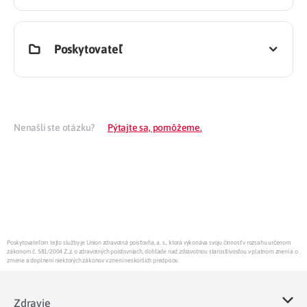
Poskytovateľ
Nenašli ste otázku?
Pýtajte sa, pomôžeme.
Poskytovateľom tejto služby je Union zdravotná poisťovňa, a. s., ktorá vykonáva svoju činnosť v rozsahu určenom
zákonom č. 581/2004 Z.z. o zdravotných poisťovniach, dohľade nad zdravotnou starostlivosťou v platnom znení a o
zmene a doplnení niektorých zákonov v znení neskorších predpisov.
Zdravie