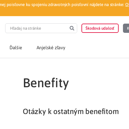
ej poisťovne ku spojeniu zdravotných poisťovní nájdete na stránke:
O
Škodová udalosť
K
Ďalšie
Anjelské zľavy
POTREBUJEM PORA
Benefity
Som nový poisten
otnej poisťovne
Vyhľadať lekára
á aplikácia
Otázky k ostatným benefitom
Kúpeľná starostliv
ovorodenca v pohodlí domova
Ošetrenie u nezml