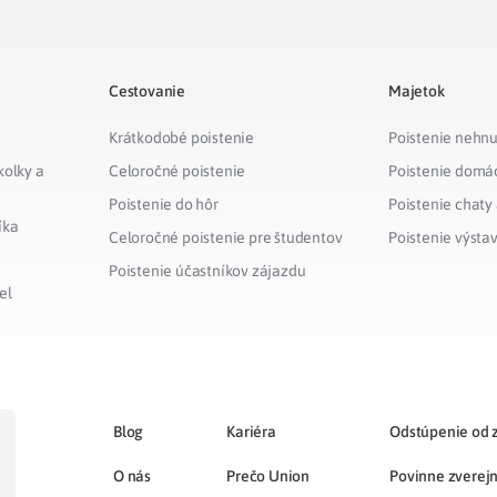
Cestovanie
Majetok
Krátkodobé poistenie
Poistenie nehnu
kolky a
Celoročné poistenie
Poistenie domá
Poistenie do hôr
Poistenie chaty
íka
Celoročné poistenie pre študentov
Poistenie výsta
Poistenie účastníkov zájazdu
el
Blog
Kariéra
Odstúpenie od 
O nás
Prečo Union
Povinne zverej