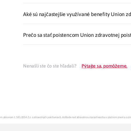
Aké sú najčastejšie využívané benefity Union z
Prečo sa stať poistencom Union zdravotnej pois
Nenašli ste čo ste hľadali?
Pýtajte sa, pomôžeme.
enom zákonom č. 581/2004 Z.z. o zdravotných poisťovniach, dohľade nad zdravotnou starostlivosťou v platnom znení a o z