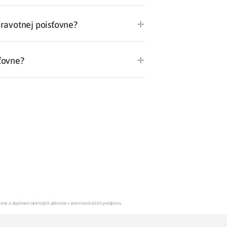
dravotnej poisťovne?
ťovne?
mene a doplnení niektorých zákonov v znení neskorších predpisov.