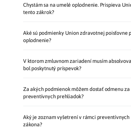
Chystám sa na umelé oplodnenie. Prispieva Uni
Liečba v zahraničí
tento zákrok?
istenie pre cudzincov
Aké sú podmienky Union zdravotnej poisťovne p
oplodnenie?
V ktorom zmluvnom zariadení musím absolvova
bol poskytnutý príspevok?
Za akých podmienok môžem dostať odmenu za 
preventívnych prehliadok?
Aký je zoznam vyšetrení v rámci preventívnych
zákona?