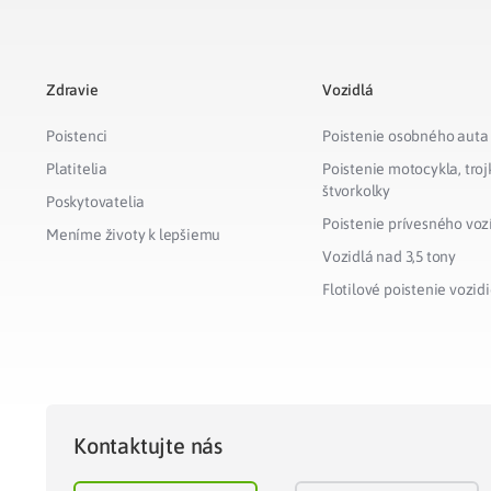
Zdravie
Vozidlá
Poistenci
Poistenie osobného auta
Platitelia
Poistenie motocykla, troj
štvorkolky
Poskytovatelia
Poistenie prívesného voz
Meníme životy k lepšiemu
Vozidlá nad 3,5 tony
Flotilové poistenie vozidi
Kontaktujte nás