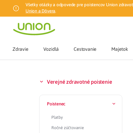
Všetky otázky a odpovede pre poistencov Union zdravotn
Union a Dôvera
.
Zdravie
Vozidlá
Cestovanie
Majetok
Benefity
Verejné zdravotné poistenie
Zmena zdrav
Poistenec
Union mobiln
Platby
Poistenie n
Ročné zúčtovanie