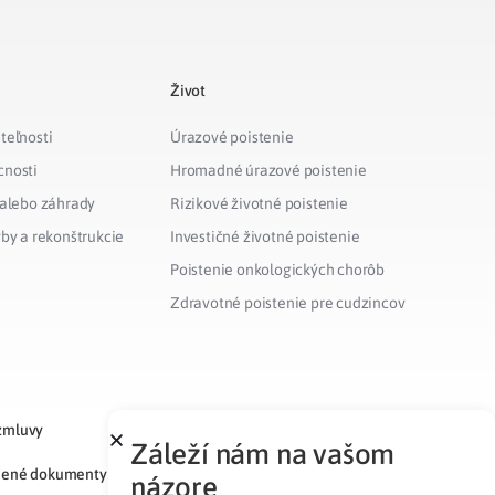
Život
teľnosti
Úrazové poistenie
cnosti
Hromadné úrazové poistenie
 alebo záhrady
Rizikové životné poistenie
vby a rekonštrukcie
Investičné životné poistenie
Poistenie onkologických chorôb
Zdravotné poistenie pre cudzincov
zmluvy
Záleží nám na vašom
nené dokumenty
názore