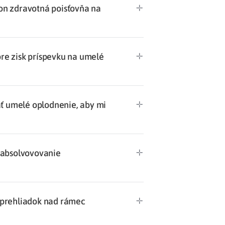
on zdravotná poisťovňa na
Potvrdenie o neevidovaní
pohľadávky
re zisk príspevku na umelé
ť umelé oplodnenie, aby mi
absolvovovanie
 prehliadok nad rámec