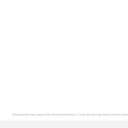
Poskytovateľom tejto služby je Union zdravotná poisťovňa, a. s., ktorá vykonáva svoju činnosť v rozsahu urč