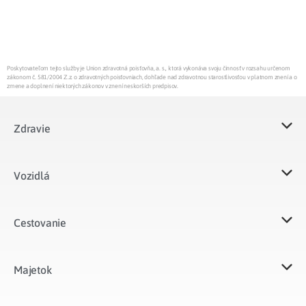
Poskytovateľom tejto služby je Union zdravotná poisťovňa, a. s., ktorá vykonáva svoju činnosť v rozsahu určenom
zákonom č. 581/2004 Z.z. o zdravotných poisťovniach, dohľade nad zdravotnou starostlivosťou v platnom znení a o
zmene a doplnení niektorých zákonov v znení neskorších predpisov.
Zdravie
Vozidlá​
Cestovanie
Majetok​