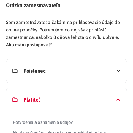
Otázka zamestnávateľa
Som zamestnávateľ a čakám na prihlasovacie údaje do
online pobočky. Potrebujem do nej však prihlásiť
zamestnanca, nakoľko 8 dňová lehota o chvíľu uplynie.
Ako mám postupovať?
Poistenec
Platiteľ
Potvrdenia a oznámenia údajov
Neplatené voľno, absencia a nepravidelné príjmy