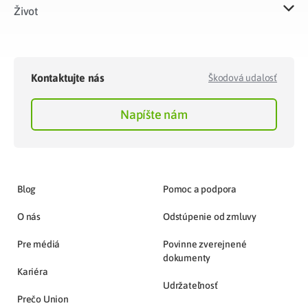
Život​
Kontaktujte nás
Škodová udalosť
Napíšte nám
Blog
Pomoc a podpora
O nás
Odstúpenie od zmluvy
Pre médiá
Povinne zverejnené
dokumenty
Kariéra
Udržateľnosť
Prečo Union