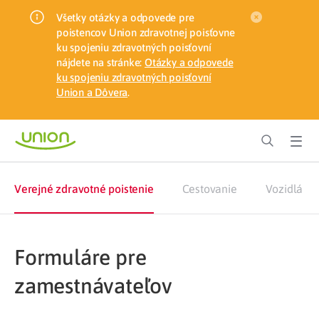
Všetky otázky a odpovede pre
poistencov Union zdravotnej poisťovne
ku spojeniu zdravotných poisťovní
nájdete na stránke:
Otázky a odpovede
ku spojeniu zdravotných poisťovní
Union a Dôvera
.
Verejné zdravotné poistenie
Cestovanie
Vozidlá
Formuláre pre
zamestnávateľov