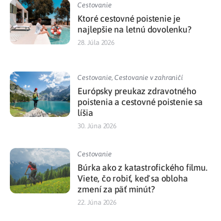
Cestovanie
Ktoré cestovné poistenie je
najlepšie na letnú dovolenku?
28. Júla 2026
Cestovanie
,
Cestovanie v zahraničí
Európsky preukaz zdravotného
poistenia a cestovné poistenie sa
líšia
30. Júna 2026
Cestovanie
Búrka ako z katastrofického filmu.
Viete, čo robiť, keď sa obloha
zmení za päť minút?
22. Júna 2026