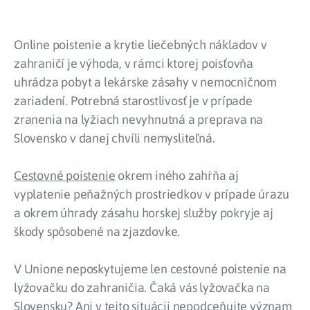
Online poistenie a krytie liečebných nákladov v
zahraničí je výhoda, v rámci ktorej poisťovňa
uhrádza pobyt a lekárske zásahy v nemocničnom
zariadení. Potrebná starostlivosť je v prípade
zranenia na lyžiach nevyhnutná a preprava na
Slovensko v danej chvíli nemysliteľná.
Cestovné poistenie
okrem iného zahŕňa aj
vyplatenie peňažných prostriedkov v prípade úrazu
a okrem úhrady zásahu horskej služby pokryje aj
škody spôsobené na zjazdovke.
V Unione neposkytujeme len cestovné poistenie na
lyžovačku do zahraničia. Čaká vás lyžovačka na
Slovensku? Ani v tejto situácii nepodceňujte význam