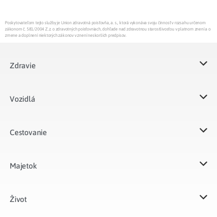
Poskytovateľom tejto služby je Union zdravotná poisťovňa, a. s., ktorá vykonáva svoju činnosť v rozsahu určenom
zákonom č. 581/2004 Z.z. o zdravotných poisťovniach, dohľade nad zdravotnou starostlivosťou v platnom znení a o
zmene a doplnení niektorých zákonov v znení neskorších predpisov.
Zdravie
Vozidlá​
Cestovanie
Majetok​
Život​