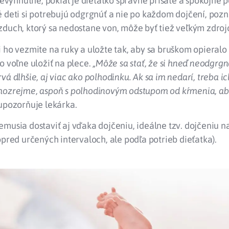
 nevyhnutné, pokiaľ je dieťatko správne prisaté a spokojné 
 deti si potrebujú odgrgnúť a nie po každom dojčení, pozn. 
duch, ktorý sa nedostane von, môže byť tiež veľkým zdroj
 ho vezmite na ruky a uložte tak, aby sa bruškom opieralo
o voľne uložiť na plece.
„Môže sa stať, že si hneď neodgrg
vá dlhšie, aj viac ako polhodinku. Ak sa im nedarí, treba ic
mozrejme, aspoň s polhodinovým odstupom od kŕmenia, ab
upozorňuje lekárka.
musia dostaviť aj vďaka dojčeniu, ideálne tzv. dojčeniu n
opred určených intervaloch, ale podľa potrieb dieťatka).