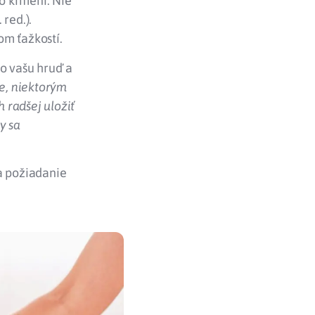
po kŕmení. Nie
red.).
om ťažkostí.
 o vašu hruď a
ne, niektorým
h radšej uložiť
y sa
a požiadanie