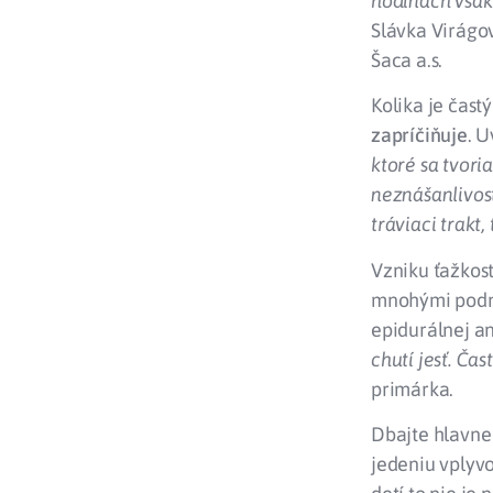
hodinách však 
Slávka Virágo
Šaca a.s.
Kolika je čast
zapríčiňuje
. 
ktoré sa tvori
neznášanlivosť
tráviaci trakt,
Vzniku ťažkost
mnohými podne
epidurálnej a
chutí jesť. Ča
primárka.
Dbajte hlavne
jedeniu vplyv