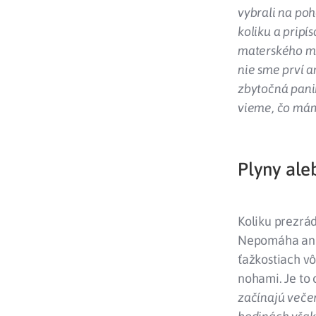
vybrali na poh
koliku a pripí
materského mli
nie sme prví a
zbytočná panik
vieme, čo mám
Plyny ale
Koliku prezrád
Nepomáha ani 
ťažkostiach v
nohami. Je to 
začínajú večer