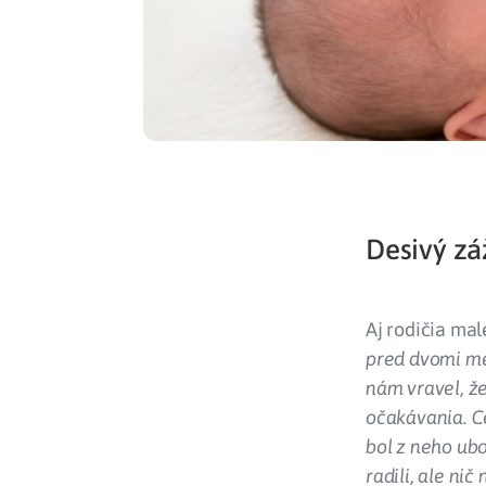
Desivý zá
Aj rodičia mal
pred dvomi me
nám vravel, že
očakávania. Ce
bol z neho ubo
radili, ale ni