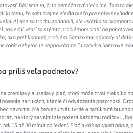
otovosť. Báli sme sa, či to nemôže byť niečo iné. Tam to al
sali ju tomu, že som zrejme zjedla niečo pre neho nevhodné
eka. Aj sme sa trochu zahanbili, ale lekárka to okomentova
ni poslední, ktorí sa s týmto problémom ocitli na pohotovost
a, ako prehliadnutý problém. Samko mal odvtedy aj ďalšie 
e robiť a zbytočne nepanikárime,“
uzatvára Samkova ma
bo príliš veľa podnetov?
za prenikavý a usedavý plač, ktorý môže trvať niekoľko ho
nosenie na rukách, tíšenie či odvádzanie pozornosti. Drob
ôbec nevníma. Má červenú tvár, tvrdé a nafúknuté brucho 
obraz, na ktorý sa veľmi zle pozerá každému rodičovi.
„Bol
, tak 15 až 30 minút po jedení. Plač a krik sa spustí náhle,