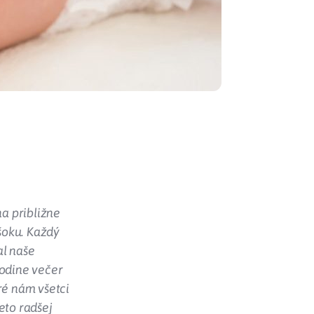
na približne
šoku. Každý
al naše
hodine večer
ré nám všetci
eto radšej