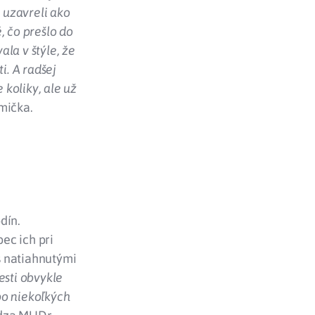
e uzavreli ako
, čo prešlo do
la v štýle, že
i. A radšej
koliky, ale už
mička.
dín.
ec ich pri
s natiahnutými
esti obvykle
 po niekoľkých