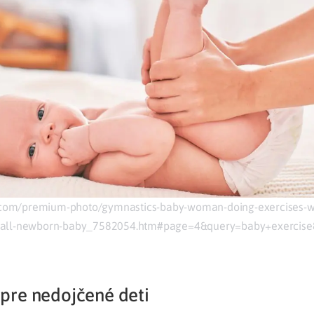
k.com/premium-photo/gymnastics-baby-woman-doing-exercises-w
all-newborn-baby_7582054.htm#page=4&query=baby+exercise&
pre nedojčené deti