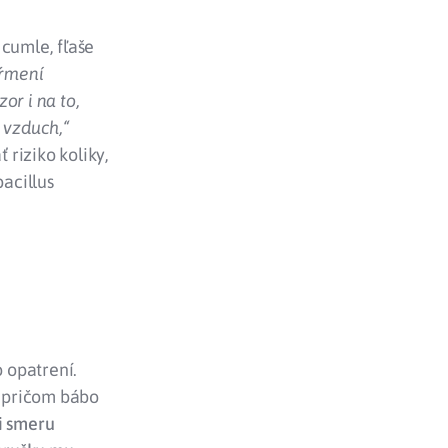
 cumle, fľaše
kŕmení
or i na to,
 vzduch,“
riziko koliky,
acillus
 opatrení.
, pričom bábo
i smeru