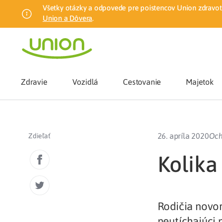
Všetky otázky a odpovede pre poistencov Union zdravotn
Union a Dôvera
.
Zdravie
Vozidlá
Cestovanie
Majetok
Benefity
26. apríla 2020
Och
Zdieľať
Zmena zdrav
Kolika
Union mobiln
Rodičia novor
Poistenie n
neutíchajúci 