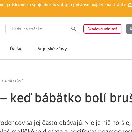
ej poisťovne ku spojeniu zdravotných poisťovní nájdete na stránke:
O
Škodová udalosť
K
Ďalšie
Anjelské zľavy
POTREBUJEM PORA
orenia detí
Som nový poisten
otnej poisťovne
 – keď bábätko bolí bru
Vyhľadať lekára
á aplikácia
Kúpeľná starostliv
odencov sa jej často obávajú. Nie je nič horšie
ovorodenca v pohodlí domova
Ošetrenie u nezml
plač maličkého dieťaťa a pociťovať bezmocnos