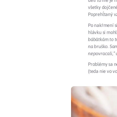
detí to nie je
všetky dojčené
Poprehĺtaný vz
Po nakŕmení si
hlávku si mohl
bábätkám to tr
na bruško. Sa
nepovracali,“
Problémy sa ne
(teda nie vo v