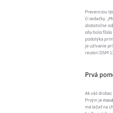
Prevenciou týc
či sedačky.
„M
dostatočne odg
aby bola fľaša
podotýka primá
je užívanie p
reuteri DSM 1
Prvá pomo
Ak váš drobec
Prvým je
masá
má ležať na ch