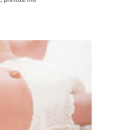
Potvrdenie o neevidovaní
pohľadávky