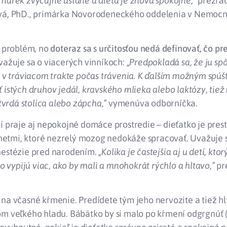
nárek zvyčajne ustane a dieťa je znova spokojné,“
prezrá
vá, PhD., primárka Novorodeneckého oddelenia v Nemocni
ý problém, no
doteraz sa s určitosťou nedá definovať, čo pr
Uvažuje sa o viacerých vinníkoch:
„Predpokladá sa, že ju sp
a v tráviacom trakte počas trávenia. K ďalším možným spúš
 istých druhov jedál, kravského mlieka alebo laktózy, tiež
 tvrdá stolica alebo zápcha,“
vymenúva odborníčka.
í praje aj nepokojné domáce prostredie – dieťatko je pre
tmi, ktoré nezrelý mozog nedokáže spracovať. Uvažuje s
nestézie pred narodením.
„Kolika je častejšia aj u detí, kto
sto vypijú viac, ako by mali a mnohokrát rýchlo a hltavo,“
pr
 na včasné kŕmenie. Predídete tým jeho nervozite a tiež 
om veľkého hladu. Bábätko by si malo po kŕmení odgrgnúť 