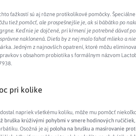
hto ťažkostí sú aj rôzne protikolikové pomôcky. Špeciálne
ôžu tiež pomôcť, ale prospešnejšie je, ak si bábätko po na
rgne. Keď nie je dojčené, pri kŕmení je potrebné dávať poz
 správne naklonená. Dieťa by z nej malo ťahať mlieko a nie
rka. Jedným z najnovších opatrení, ktoré môžu eliminovať 
rípravkov s obsahom probiotika s formálnym názvom Lactob
7938.
c pri kolike
 dostal napriek všetkému koliku, môže mu pomôcť niekoľko
ž bruška krúživými pohybmi v smere hodinových ručičiek
rbátiku. Osožná je aj
poloha na brušku a masírovanie prot