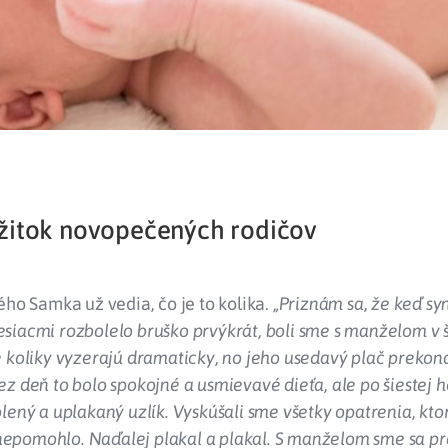
žitok novopečených rodičov
ého Samka už vedia, čo je to kolika.
„Priznám sa, že keď sy
siacmi rozbolelo bruško prvýkrát, boli sme s manželom v 
 koliky vyzerajú dramaticky, no jeho usedavý plač prekon
z deň to bolo spokojné a usmievavé dieťa, ale po šiestej 
lený a uplakaný uzlík. Vyskúšali sme všetky opatrenia, kto
č nepomohlo. Naďalej plakal a plakal. S manželom sme sa pr