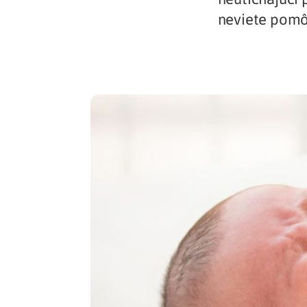
neviete pomôc
Zdravotné po
Prečo Union