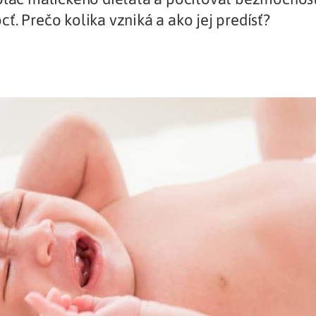
ť. Prečo kolika vzniká a ako jej predísť?
Liečba v zahraničí
istenie pre cudzincov