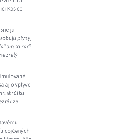
dza MUDr.
ci Košice –
esne ju
ôsobujú plyny,
ťačom sa radí
 nezrelý
stimulované
a aj o vplyve
rým skrátka
ezrádza
hltavému
(u dojčených