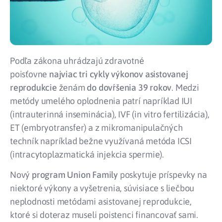
Podľa zákona uhrádzajú zdravotné
poisťovne
najviac tri cykly výkonov asistovanej
reprodukcie
ženám
do dovŕšenia 39 rokov
. Medzi
metódy umelého oplodnenia patrí napríklad IUI
(intrauterinná inseminácia), IVF (in vitro fertilizácia),
ET (embryotransfer) a z mikromanipulačných
techník napríklad bežne využívaná metóda ICSI
(intracytoplazmatická injekcia spermie).
Nový
program Union Family
poskytuje príspevky na
niektoré výkony a vyšetrenia, súvisiace s liečbou
neplodnosti metódami asistovanej reprodukcie,
ktoré si doteraz museli poistenci financovať sami.