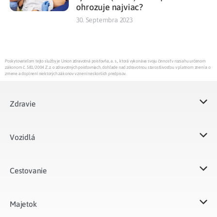
ohrozuje najviac?
30. Septembra 2023
Poskytovateľom tejto služby je Union zdravotná poisťovňa, a. s., ktorá vykonáva svoju činnosť v rozsahu určenom
zákonom č. 581/2004 Z.z. o zdravotných poisťovniach, dohľade nad zdravotnou starostlivosťou v platnom znení a o
zmene a doplnení niektorých zákonov v znení neskorších predpisov.
Zdravie
Vozidlá​
Cestovanie
Majetok​