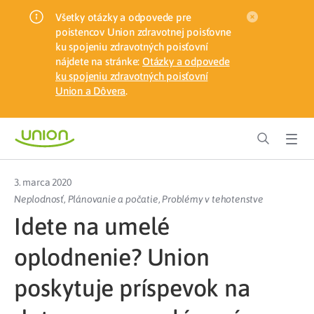
Všetky otázky a odpovede pre
poistencov Union zdravotnej poisťovne
ku spojeniu zdravotných poisťovní
nájdete na stránke:
Otázky a odpovede
ku spojeniu zdravotných poisťovní
Union a Dôvera
.
3. marca 2020
Neplodnosť
,
Plánovanie a počatie
,
Problémy v tehotenstve
Idete na umelé
oplodnenie? Union
poskytuje príspevok na