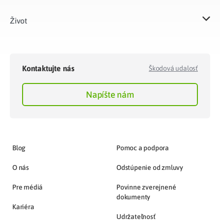
Život​
Kontaktujte nás
Škodová udalosť
Napíšte nám
Blog
Pomoc a podpora
O nás
Odstúpenie od zmluvy
Pre médiá
Povinne zverejnené
dokumenty
Kariéra
Udržateľnosť