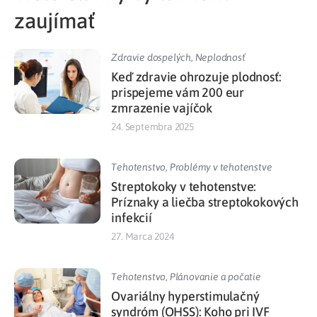
zaujímať
Zdravie dospelých
,
Neplodnosť
Keď zdravie ohrozuje plodnosť:
prispejeme vám 200 eur
zmrazenie vajíčok
24. Septembra 2025
Tehotenstvo
,
Problémy v tehotenstve
Streptokoky v tehotenstve:
Príznaky a liečba streptokokových
infekcií
27. Marca 2024
Tehotenstvo
,
Plánovanie a počatie
Ovariálny hyperstimulačný
syndróm (OHSS): Koho pri IVF