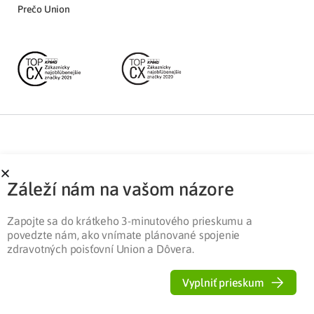
Prečo Union
Partnerská zóna
Ochrana osobných údajov
Záleží nám na vašom názore
Pre médiá
Cookies
Legislatíva
Zapojte sa do krátkeho 3-minutového prieskumu a
povedzte nám, ako vnímate plánované spojenie
zdravotných poisťovní Union a Dôvera.
Vyplniť prieskum