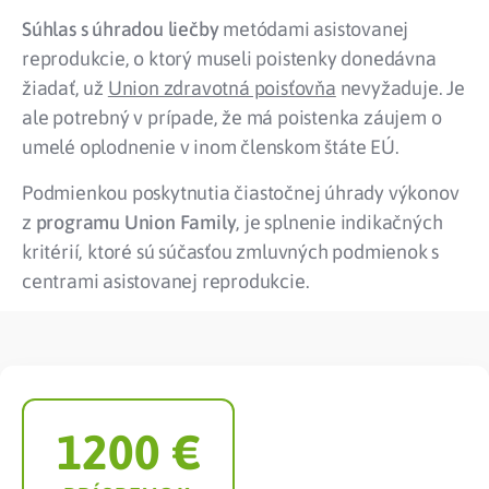
Súhlas s úhradou liečby
metódami asistovanej
reprodukcie, o ktorý museli poistenky donedávna
žiadať, už
Union zdravotná poisťovňa
nevyžaduje. Je
ale potrebný v prípade, že má poistenka záujem o
umelé oplodnenie v inom členskom štáte EÚ.
Podmienkou poskytnutia čiastočnej úhrady výkonov
z
programu Union Family
, je splnenie indikačných
kritérií, ktoré sú súčasťou zmluvných podmienok s
centrami asistovanej reprodukcie.
1200
 €