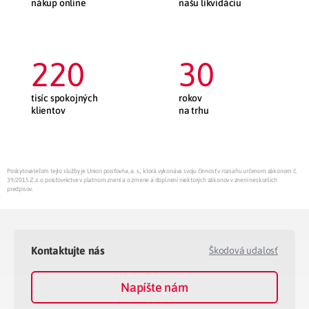
nákup online
našu likvidáciu
220
30
tisíc spokojných
rokov
klientov
na trhu
Poskytovateľom tejto služby je Union poisťovňa, a. s., ktorá vykonáva svoju činnosť v rozsahu určenom zákonom č.
39/2015 Z.z. o poisťovníctve v platnom znení a o zmene a doplnení niektorých zákonov v znení neskorších
predpisov.
Kontaktujte nás
Škodová udalosť
Napíšte nám