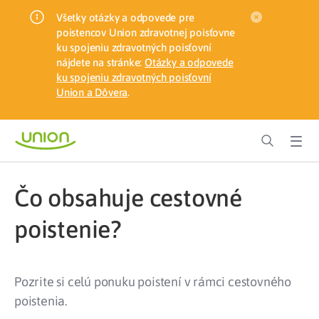
Všetky otázky a odpovede pre
poistencov Union zdravotnej poisťovne
ku spojeniu zdravotných poisťovní
nájdete na stránke:
Otázky a odpovede
ku spojeniu zdravotných poisťovní
Union a Dôvera
.
Čo obsahuje cestovné
poistenie?
Pozrite si celú ponuku poistení v rámci cestovného
poistenia.