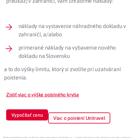
preukaz) v zahraničí, vám uhradíme náklady:
náklady na vystavenie náhradného dokladu v
zahraničí, a/alebo
primerané náklady na vybavenie nového
dokladu na Slovensku
a to do výšky limitu, ktorý si zvolíte pri uzatváraní
poistenia.
Zistiť viac o výške poistného krytia
Vypočítať cenu
Viac o poistení Unitravel
Poskytovateľom tejto služby je Union zdravotná poisťovňa, a. s., ktorá vykonáva svoju činnosť v rozsahu určenom