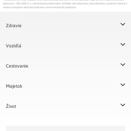
zákonom č. 581/2004 Z.z. o zdravotných poisťovniach, dohľade nad zdravotnou starostlivosťou v platnom znení a o
zmene a doplnení niektorých zákonov v znení neskorších predpisov.
Zdravie
Vozidlá​
Cestovanie
Majetok​
Život​