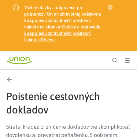
Všetky otázky a odpovede pre
poistencov Union zdravotnej poisťovne
ku spojeniu zdravotných poisťovní
nájdete na stránke:
Otázky a odpovede
ku spojeniu zdravotných poisťovní
Union a Dôvera
.
Poistenie cestovných
dokladov
Strata, krádež či zničenie dokladov vie skomplikovať
dovolenku aj prevetrať peňaženku. S poistením