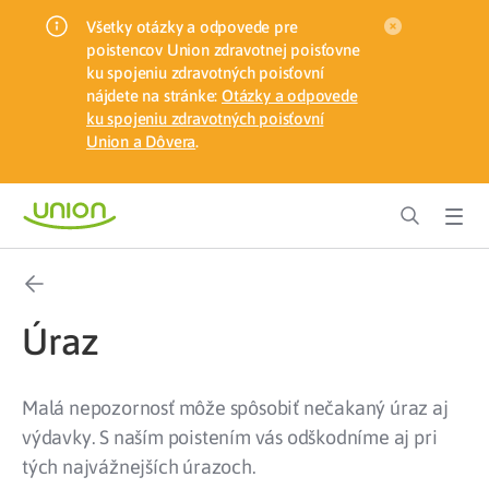
Všetky otázky a odpovede pre
poistencov Union zdravotnej poisťovne
ku spojeniu zdravotných poisťovní
nájdete na stránke:
Otázky a odpovede
ku spojeniu zdravotných poisťovní
Union a Dôvera
.
Úraz
Malá nepozornosť môže spôsobiť nečakaný úraz aj
výdavky. S naším poistením vás odškodníme aj pri
tých najvážnejších úrazoch.