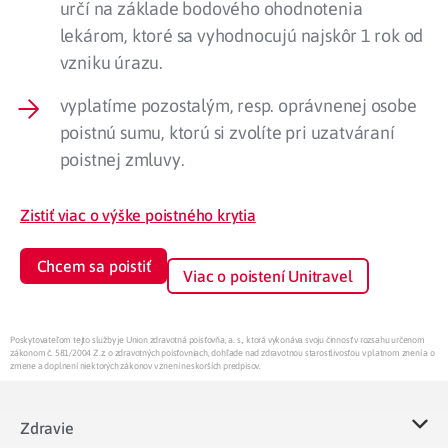
určí na základe bodového ohodnotenia
lekárom, ktoré sa vyhodnocujú najskôr 1 rok od
vzniku úrazu.
vyplatíme pozostalým, resp. oprávnenej osobe
poistnú sumu, ktorú si zvolíte pri uzatváraní
poistnej zmluvy.
Zistiť viac o výške poistného krytia
Chcem sa poistiť
Viac o poistení Unitravel
Poskytovateľom tejto služby je Union zdravotná poisťovňa, a. s., ktorá vykonáva svoju činnosť v rozsahu určenom
zákonom č. 581/2004 Z.z. o zdravotných poisťovniach, dohľade nad zdravotnou starostlivosťou v platnom znení a o
zmene a doplnení niektorých zákonov v znení neskorších predpisov.
Zdravie