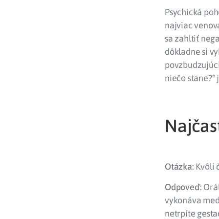
Psychická poho
najviac venov
sa zahltiť ne
dôkladne si vy
povzbudzujúci 
niečo stane?“ 
Najčas
Otázka:
Kvôli 
Odpoveď:
Orál
vykonáva medzi
netrpíte gest