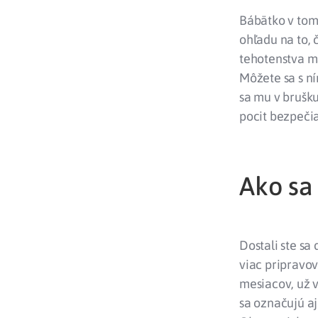
Bábätko v tom
ohľadu na to, 
tehotenstva má
Môžete sa s ní
sa mu v brušk
pocit bezpečia,
Ako s
Dostali ste sa
viac pripravov
mesiacov, už 
sa označujú aj