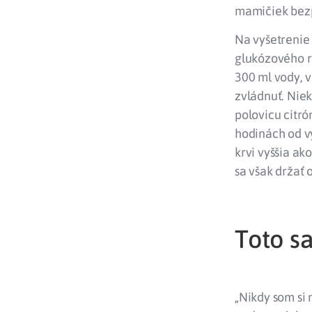
mamičiek bezp
Na vyšetrenie
glukózového ro
300 ml vody, v
zvládnuť. Nie
polovicu citrón
hodinách od vy
krvi vyššia ak
sa však držať 
Toto s
„Nikdy som si