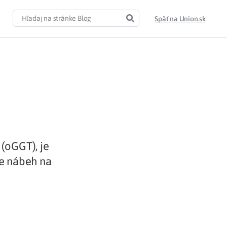
Späť na Union.sk
 (oGGT), je
te nábeh na