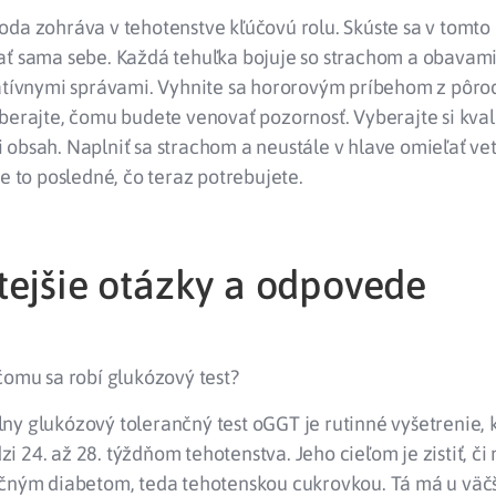
da zohráva v tehotenstve kľúčovú rolu. Skúste sa v tomto
ať sama sebe. Každá tehuľka bojuje so strachom a obavami
gatívnymi správami. Vyhnite sa hororovým príbehom z pôro
berajte, čomu budete venovať pozornosť. Vyberajte si kval
obsah. Naplniť sa strachom a neustále v hlave omieľať vet
je to posledné, čo teraz potrebujete.
tejšie otázky a odpovede
čomu sa robí glukózový test?
ny glukózový tolerančný test oGGT je rutinné vyšetrenie, 
 24. až 28. týždňom tehotenstva. Jeho cieľom je zistiť, č
ačným diabetom, teda tehotenskou cukrovkou. Tá má u väč