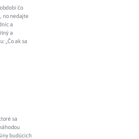
 období čo
, no nedajte
dníc a
itný a
u: „Čo ak sa
ktoré sa
i náhodou
šiny budúcich