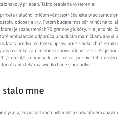
ríznakový priebeh. Takto prebieha vyšetrenie:
 prídete nalačno, pričom vám sestrička ešte pred samotný
ztoku odoberie krv. Potom budete mať pár minút na to, ab
 ktorej je rozpustených 75 gramov glukózy. Nie je to nič, č
ktoré ambulancie odporúčajú budúcim mamičkám, aby si pr
a, ktorý predsa len trošku upraví príliš sladkú chuť. Približ
pitia roztoku vám sestrička znova odoberie krv. Ak je hod
o 11,2 mmol/l, znamená to, že sa u vás prejavil tehotenský d
odporúčania lekára a všetko bude v poriadku.
a stalo mne
 nemyslela, že počas tehotenstva až tak podľahnem obavá