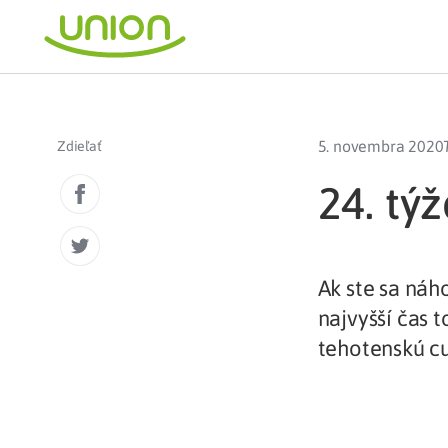
5. novembra 2020
Zdieľať
24. tý
Ak ste sa náh
najvyšší čas 
tehotenskú c