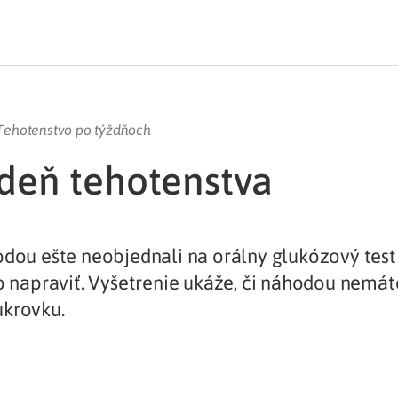
Tehotenstvo po týždňoch
ždeň tehotenstva
odou ešte neobjednali na orálny glukózový test
to napraviť. Vyšetrenie ukáže, či náhodou nemá
ukrovku.