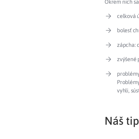
Okrem nich sa 
celková ú
bolesť ch
zápcha: d
zvýšené p
problémy
Problémy
vyhli, sú
Náš tip