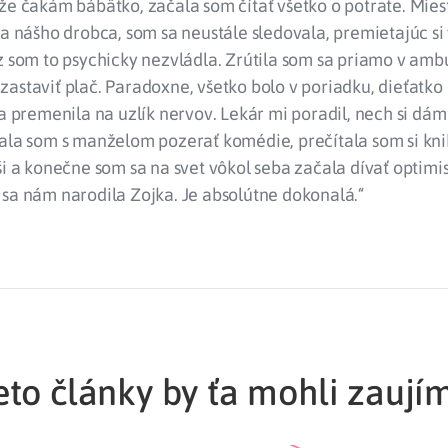
že čakám bábätko, začala som čítať všetko o potrate. Mies
na nášho drobca, som sa neustále sledovala, premietajúc si
z som to psychicky nezvládla. Zrútila som sa priamo v ambu
astaviť plač. Paradoxne, všetko bolo v poriadku, dieťatko
sa premenila na uzlík nervov. Lekár mi poradil, nech si dá
čala som s manželom pozerať komédie, prečítala som si kni
ši a konečne som sa na svet vôkol seba začala dívať optimis
sa nám narodila Zojka. Je absolútne dokonalá.“
eto články by ťa mohli zaují