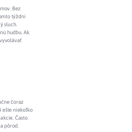
amov. Bez
tomto týždni
ý sluch.
enú hudbu. Ak
 vyvolávať
začne čoraz
í ešte niekoľko
akcie. Často
na pôrod.