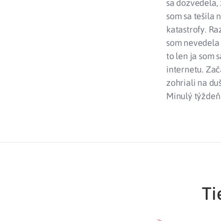
sa dozvedela, 
som sa tešila 
katastrofy. Ra
som nevedela z
to len ja som 
internetu. Za
zohriali na du
Minulý týždeň 
Ti