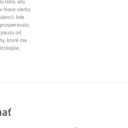
to toho, aby
 v hlave všetky
lancii, kde
 prosperovalo,
m pauzu od
hy, ktoré ma
tickejšie.
mať