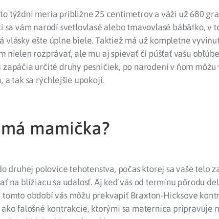
to týždni meria približne 25 centimetrov a váži už 680 gr
či sa vám narodí svetlovlasé alebo tmavovlasé bábätko, v 
 vlásky ešte úplne biele. Taktiež má už kompletne vyvinut
m nielen rozprávať, ale mu aj spievať či púšťať vašu obľúb
u zapáčia určité druhy pesničiek, po narodení v ňom môžu
 a tak sa rýchlejšie upokojí.
a má mamička?
 do druhej polovice tehotenstva, počas ktorej sa vaše telo 
ať na blížiacu sa udalosť. Aj keď vás od termínu pôrodu del
v tomto období vás môžu prekvapiť Braxton-Hicksove kontr
 ako falošné kontrakcie, ktorými sa maternica pripravuje 