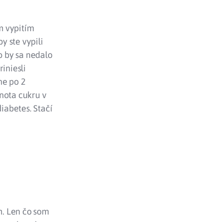
m vypitím
y ste vypili
o by sa nedalo
iniesli
ne po 2
nota cukru v
iabetes. Stačí
m. Len čo som