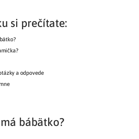
u si prečítate:
bätko?
amička?
 otázky a odpovede
 mne
 má bábätko?