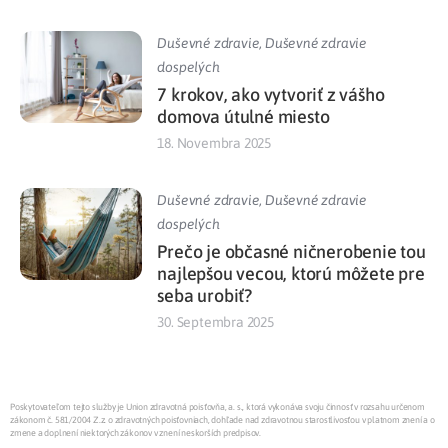
Duševné zdravie
,
Duševné zdravie
dospelých
7 krokov, ako vytvoriť z vášho
domova útulné miesto
18. Novembra 2025
Duševné zdravie
,
Duševné zdravie
dospelých
Prečo je občasné ničnerobenie tou
najlepšou vecou, ktorú môžete pre
seba urobiť?
30. Septembra 2025
Poskytovateľom tejto služby je Union zdravotná poisťovňa, a. s., ktorá vykonáva svoju činnosť v rozsahu určenom
zákonom č. 581/2004 Z.z. o zdravotných poisťovniach, dohľade nad zdravotnou starostlivosťou v platnom znení a o
zmene a doplnení niektorých zákonov v znení neskorších predpisov.