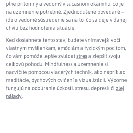
plne prítomný a vedomý v súčasnom okamihu, čo je
na uzemnenie potrebné. Zjednodušene povedané –
ide o vedomé sústredenie sa na to, čo sa deje v danej
chvíli bez hodnotenia situácie.
Keď dosiahnete tento stav, budete vnímavejší voči
vlastným myšlienkam, emóciám a fyzickým pocitom,
čo vám pomôže lepšie zvládať
stres
a zlepšiť svoju
celkovú pohodu. Mindfulness a uzemnenie si
nacvičíte pomocou viacerých techník, ako napríklad
meditácie, dychových cvičení a vizualizácií. Výborne
fungujú na odbúranie úzkosti, stresu, depresií či
zlej
nálady
.