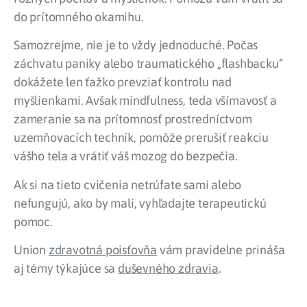
do prítomného okamihu.
Samozrejme, nie je to vždy jednoduché. Počas
záchvatu paniky alebo traumatického „flashbacku“
dokážete len ťažko prevziať kontrolu nad
myšlienkami. Avšak mindfulness, teda všímavosť a
zameranie sa na prítomnosť prostredníctvom
uzemňovacích techník, pomôže prerušiť reakciu
vášho tela a vrátiť váš mozog do bezpečia.
Ak si na tieto cvičenia netrúfate sami alebo
nefungujú, ako by mali, vyhľadajte terapeutickú
pomoc.
Union
zdravotná poisťovňa
vám pravidelne prináša
aj témy týkajúce sa
duševného zdravia
.