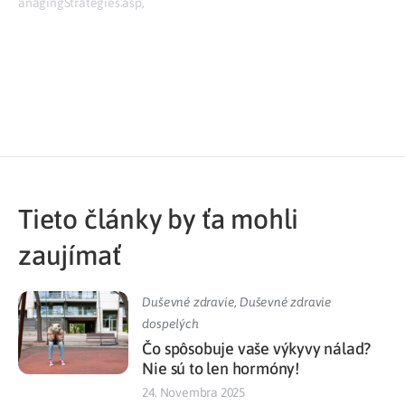
anagingStrategies.asp,
Tieto články by ťa mohli
zaujímať
Duševné zdravie
,
Duševné zdravie
dospelých
Čo spôsobuje vaše výkyvy nálad?
Nie sú to len hormóny!
24. Novembra 2025