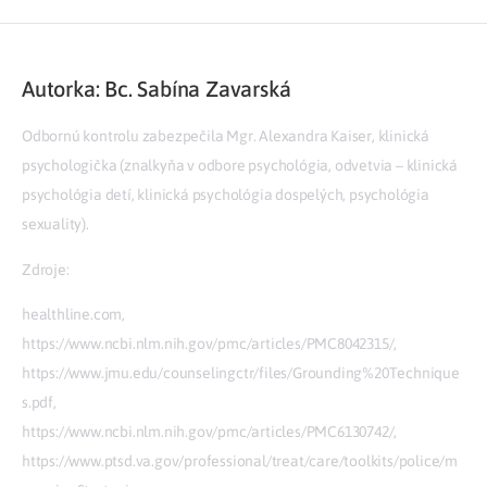
Autorka: Bc. Sabína Zavarská
Odbornú kontrolu zabezpečila Mgr. Alexandra Kaiser, klinická
psychologička (znalkyňa v odbore psychológia, odvetvia – klinická
psychológia detí, klinická psychológia dospelých, psychológia
sexuality).
Zdroje:
healthline.com,
https://www.ncbi.nlm.nih.gov/pmc/articles/PMC8042315/,
https://www.jmu.edu/counselingctr/files/Grounding%20Technique
s.pdf,
https://www.ncbi.nlm.nih.gov/pmc/articles/PMC6130742/,
https://www.ptsd.va.gov/professional/treat/care/toolkits/police/m