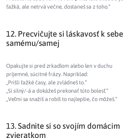
ťažká, ale netrvá večne, dostaneš sa z toho.“
12. Precvičujte si láskavosť k sebe
samému/samej
Opakujte si pred zrkadlom alebo len v duchu
príjemné, súcitné frázy. Napríklad:
„Prišli ťažké časy, ale zvládneš to.“
„Si silný/-á a dokážeš prekonať túto bolesť.“
„Veľmi sa snažíš a robíš to najlepšie, čo môžeš.“
13. Sadnite si so svojím domácim
zvieratkom