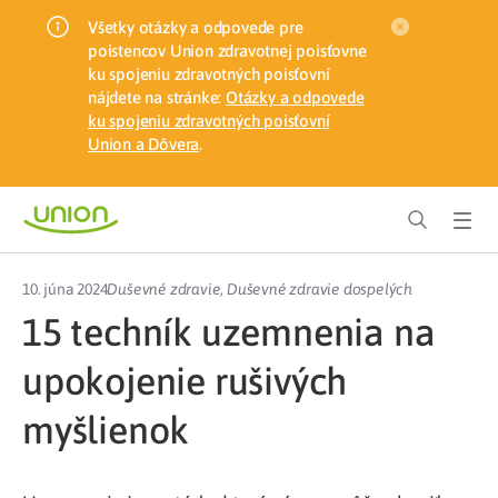
Všetky otázky a odpovede pre
poistencov Union zdravotnej poisťovne
ku spojeniu zdravotných poisťovní
nájdete na stránke:
Otázky a odpovede
ku spojeniu zdravotných poisťovní
Union a Dôvera
.
10. júna 2024
Duševné zdravie
,
Duševné zdravie dospelých
15 techník uzemnenia na
upokojenie rušivých
myšlienok