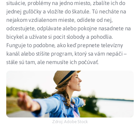
situácie, problémy na jedno miesto, zbalíte ich do
jednej guľôčky a vložíte do škatule. Tú necháte na
nejakom vzdialenom mieste, odídete od nej,
odcestujete, odplávate alebo pokojne nasadnete na
bicykel a užívate si pocit slobody a pohodlia.
Funguje to podobne, ako keď prepnete televízny
kanál alebo stíšite program, ktorý sa vám nepáči –
stále sú tam, ale nemusíte ich počúvať.
Zdroj: Adobe Stock