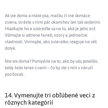
Ak ste doma a máte psa, mačku či iné domáce
zviera, strávte s nimi pár okamihov len tak sedením.
Hladkajte ho a sústreďte sa na to, aká je jeho srsť.
Všímajte si odtiene farieb, vzory a jedinečné
vlastnosti. Vnímajte, ako zvieratko reaguje na váš
dotyk.
Nie ste doma? Pomyslite na to, ako by vás potešilo,
keby bolo teraz s vami – čo by ste s ním v náručí
pociťovali.
14. Vymenujte tri obľúbené veci z
rôznych kategórií