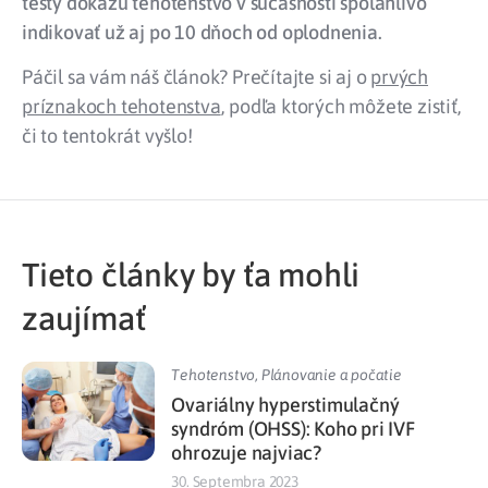
testy dokážu tehotenstvo v súčasnosti spoľahlivo
indikovať už aj po 10 dňoch od oplodnenia.
Páčil sa vám náš článok? Prečítajte si aj o
prvých
príznakoch tehotenstva
, podľa ktorých môžete zistiť,
či to tentokrát vyšlo!
Tieto články by ťa mohli
zaujímať
Tehotenstvo
,
Plánovanie a počatie
Ovariálny hyperstimulačný
syndróm (OHSS): Koho pri IVF
ohrozuje najviac?
30. Septembra 2023