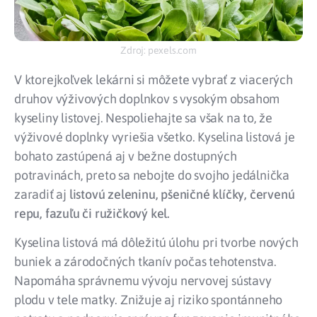
Zdroj: pexels.com
V ktorejkoľvek lekárni si môžete vybrať z viacerých
druhov výživových doplnkov s vysokým obsahom
kyseliny listovej. Nespoliehajte sa však na to, že
výživové doplnky vyriešia všetko. Kyselina listová je
bohato zastúpená aj v bežne dostupných
potravinách, preto sa nebojte do svojho jedálnička
zaradiť aj
l
istovú zeleninu, pšeničné klíčky, červenú
repu, fazuľu či ružičkový kel.
Kyselina listová má dôležitú úlohu pri tvorbe nových
buniek a zárodočných tkanív počas tehotenstva.
Napomáha správnemu vývoju nervovej sústavy
plodu v tele matky. Znižuje aj riziko spontánneho