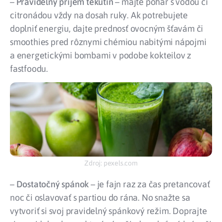
–
Pravidelný príjem tekutín
– majte pohár s vodou či
citronádou vždy na dosah ruky. Ak potrebujete
doplniť energiu, dajte prednosť ovocným šťavám či
smoothies pred rôznymi chémiou nabitými nápojmi
a energetickými bombami v podobe kokteilov z
fastfoodu.
Zdroj: pexels.com
–
Dostatočný spánok
– je fajn raz za čas pretancovať
noc či oslavovať s partiou do rána. No snažte sa
vytvoriť si svoj pravidelný spánkový režim. Doprajte