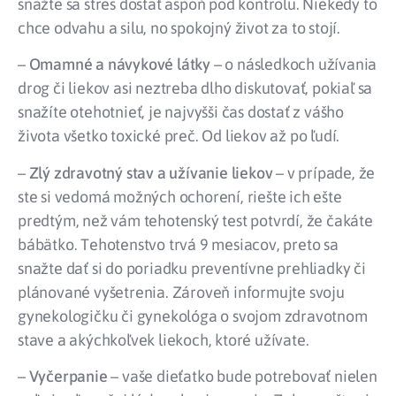
snažte sa stres dostať aspoň pod kontrolu. Niekedy to
chce odvahu a silu, no spokojný život za to stojí.
–
Omamné a návykové látky
– o následkoch užívania
drog či liekov asi neztreba dlho diskutovať, pokiaľ sa
snažíte otehotnieť, je najvyšši čas dostať z vášho
života všetko toxické preč. Od liekov až po ľudí.
–
Zlý zdravotný stav a užívanie liekov
– v prípade, že
ste si vedomá možných ochorení, riešte ich ešte
predtým, než vám tehotenský test potvrdí, že čakáte
bábätko. Tehotenstvo trvá 9 mesiacov, preto sa
snažte dať si do poriadku preventívne prehliadky či
plánované vyšetrenia. Zároveň informujte svoju
gynekologičku či gynekológa o svojom zdravotnom
stave a akýchkoľvek liekoch, ktoré užívate.
–
Vyčerpanie
– vaše dieťatko bude potrebovať nielen