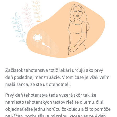
Začiatok tehotenstva totiž lekári určujú ako prvý
deň poslednej menštruácie. V tom čase je však veľmi
malá šanca, že ste už otehotneli.
Prvý deň tehotenstva teda vyzerá skôr tak, že
namiesto tehotenských testov riešite dilemu, či si
objednať ešte jednu horúcu čokoládu a či to pomôže
na kŕče v podbrušku a migrénu, ktoré vás celý deň