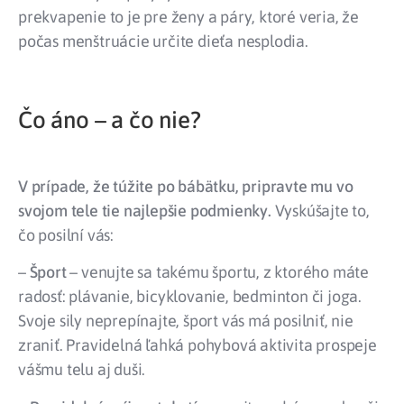
prekvapenie to je pre ženy a páry, ktoré veria, že
počas menštruácie určite dieťa nesplodia.
Čo áno – a čo nie?
V prípade, že túžite po bábätku, pripravte mu vo
svojom tele tie najlepšie podmienky.
Vyskúšajte to,
čo posilní vás:
–
Šport
– venujte sa takému športu, z ktorého máte
radosť: plávanie, bicyklovanie, bedminton či joga.
Svoje sily neprepínajte, šport vás má posilniť, nie
zraniť. Pravidelná ľahká pohybová aktivita prospeje
vášmu telu aj duši.