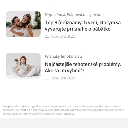
Neplodnosť
,
Plánovanie a počatie
Top 9 (ne)známych vecí, ktorým sa
vyvarujte pri snahe o bábätko
21. Februára 2022
Príznaky tehotenstva
Najčastejšie tehotenské problémy.
Ako sa im vyhnúť?
11. Februára 2022
Poskytovateľom tejto služby je Union zdravotná poisťovňa, a. s., ktorá vykonáva svoju činnosť v rozsahu určenom
zákonom č. 581/2004 Z.z. o zdravotných poisťovniach, dohľade nad zdravotnou starostlivosťou v platnom znení a o
zmene a doplnení niektorých zákonov v znení neskorších predpisov.