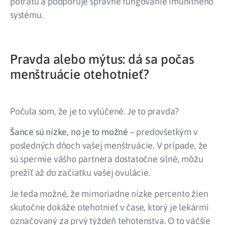
potratu a podporuje správne fungovanie imunitného
systému.
Pravda alebo mýtus: dá sa počas
menštruácie otehotnieť?
Počula som, že je to vylúčené. Je to pravda?
Šance sú nízke, no je to možné
– predovšetkým v
posledných dňoch vašej menštruácie. V prípade, že
sú spermie vášho partnera dostatočne silné, môžu
prežiť až do začiatku vašej ovulácie.
Je teda možné, že mimoriadne nízke percento žien
skutočne dokáže otehotnieť v čase, ktorý je lekármi
označovaný za prvý týždeň tehotenstva. O to väčšie