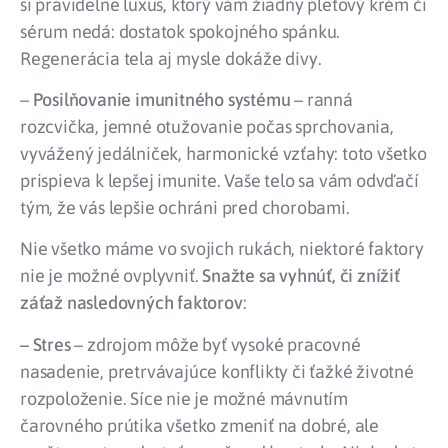
si pravidelne luxus, ktorý vám žiadny pleťový krém či
sérum nedá: dostatok spokojného spánku.
Regenerácia tela aj mysle dokáže divy.
–
Posilňovanie imunitného systému
– ranná
rozcvička, jemné otužovanie počas sprchovania,
vyvážený jedálniček, harmonické vzťahy: toto všetko
prispieva k lepšej imunite. Vaše telo sa vám odvďačí
tým, že vás lepšie ochráni pred chorobami.
Nie všetko máme vo svojich rukách, niektoré faktory
nie je možné ovplyvniť.
Snažte sa vyhnúť, či znížiť
záťaž nasledovných faktorov
:
– Stres
– zdrojom môže byť vysoké pracovné
nasadenie, pretrvávajúce konflikty či ťažké životné
rozpoloženie. Síce nie je možné mávnutím
čarovného prútika všetko zmeniť na dobré, ale