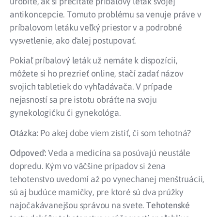
urobíte, ak si prečítate príbalový leták svojej
antikoncepcie. Tomuto problému sa venuje práve v
príbalovom letáku veľký priestor v a podrobné
vysvetlenie, ako ďalej postupovať.
Pokiaľ príbalový leták už nemáte k dispozícii,
môžete si ho prezrieť online, stačí zadať názov
svojich tabletiek do vyhľadávača. V prípade
nejasností sa pre istotu obráťte na svoju
gynekologičku či gynekológa.
Otázka:
Po akej dobe viem zistiť, či som tehotná?
Odpoveď:
Veda a medicína sa posúvajú neustále
dopredu. Kým vo väčšine prípadov si žena
tehotenstvo uvedomí až po vynechanej menštruácii,
sú aj budúce mamičky, pre ktoré sú dva prúžky
najočakávanejšou správou na svete.
Tehotenské