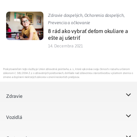
Zdravie dospelých
,
Ochorenia dospelých
,
Prevencia a očkovanie
8 rád ako vybrať deťom okuliare a
ešte aj ušetriť
14. Decembra 2021
Poskytovateľom tejto služby je Union zdravotná poisťovňa, a. s., ktorá vykonáva svoju činnosť v rozsahu určenom
zákonom č. 581/2004 Z.z. o zdravotných poisťovniach, dohľade nad zdravotnou starostlivosťou v platnom znení a o
zmene a doplnení niektorých zákonov v znení neskorších predpisov.
Zdravie
Vozidlá​