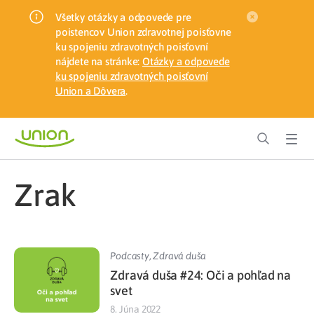
Všetky otázky a odpovede pre
poistencov Union zdravotnej poisťovne
ku spojeniu zdravotných poisťovní
nájdete na stránke:
Otázky a odpovede
ku spojeniu zdravotných poisťovní
Union a Dôvera
.
zrak
Podcasty
,
Zdravá duša
Zdravá duša #24: Oči a pohľad na
svet
8. Júna 2022