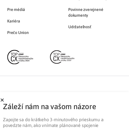
Pre médiá
Povinne zverejnené
dokumenty
Kariéra
Udržateľnosť
Prečo Union
Partnerská zóna
Ochrana osobných údajov
Záleží nám na vašom názore
Pre médiá
Cookies
Legislatíva
Zapojte sa do krátkeho 3-minutového prieskumu a
povedzte nám, ako vnímate plánované spojenie