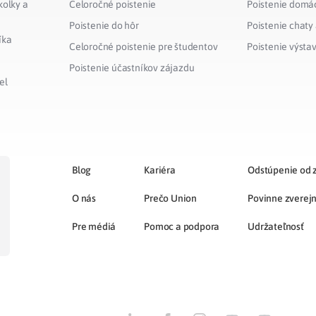
kolky a
Celoročné poistenie
Poistenie domá
Poistenie do hôr
Poistenie chaty
íka
Celoročné poistenie pre študentov
Poistenie výsta
Poistenie účastníkov zájazdu
el
Blog
Kariéra
Odstúpenie od 
O nás
Prečo Union
Povinne zverej
Pre médiá
Pomoc a podpora
Udržateľnosť