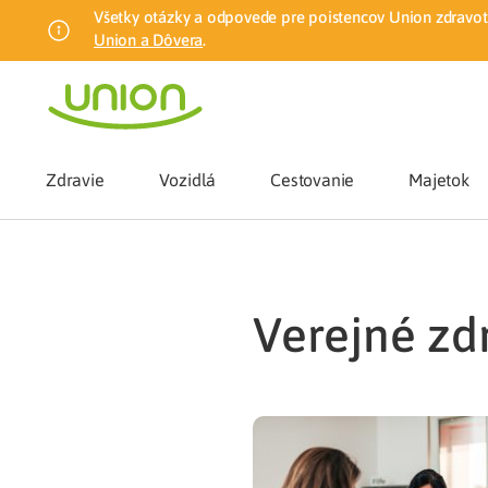
Všetky otázky a odpovede pre poistencov Union zdravotn
Union a Dôvera
.
Zdravie
Vozidlá
Cestovanie
Majetok
Benefity
verejné z
Zmena zdrav
Union mobiln
Poistenie n