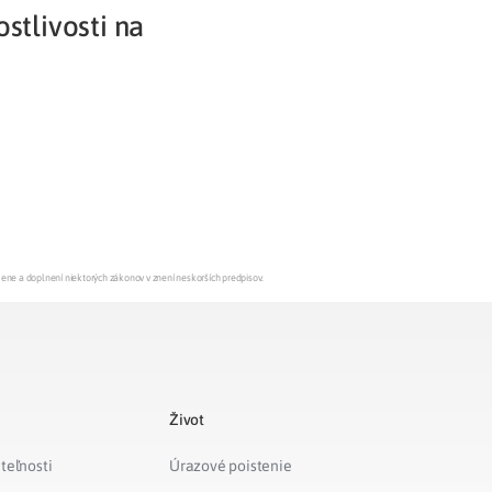
stlivosti na
Potvrdenie o neevidovaní
pohľadávky
mene a doplnení niektorých zákonov v znení neskorších predpisov.
Život
teľnosti
Úrazové poistenie