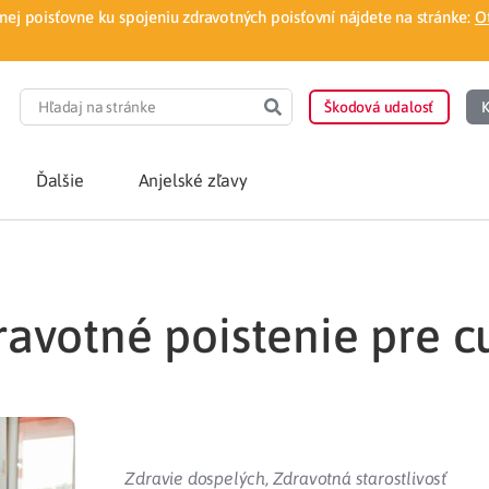
ej poisťovne ku spojeniu zdravotných poisťovní nájdete na stránke:
O
Škodová udalosť
K
Ďalšie
Anjelské zľavy
POTREBUJEM PORA
dravotné poistenie pre 
Som nový poisten
otnej poisťovne
Vyhľadať lekára
á aplikácia
Kúpeľná starostliv
ovorodenca v pohodlí domova
Ošetrenie u nezml
Zdravie dospelých
,
Zdravotná starostlivosť