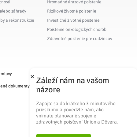
cnosti
Hromadné úrazové poistenie
 alebo záhrady
Rizikové životné poistenie
vby a rekonštrukcie
Investičné životné poistenie
Poistenie onkologických chorôb
Zdravotné poistenie pre cudzincov
zmluvy
Záleží nám na vašom
nené dokumenty
názore
Zapojte sa do krátkeho 3-minutového
prieskumu a povedzte nám, ako
vnímate plánované spojenie
zdravotných poisťovní Union a Dôvera.